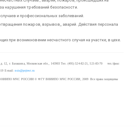
 несчастных случаев., аварий, пожаров, происшедших на
-за нарушения требований безопасности.
 случаев и профессиональных заболеваний.
отвращения пожаров, взрывов,, аварий. Действия персонала
х при возникновении несчастного случая на участке, в цехе.
. 12, г. Балашиха, Московская обл., 143903
Тел. (495) 524-82-21, 521-83-70 тел./факс
-19
E-mail:
nsis@pojtest.ru
 ФГУ ВНИИПО МЧС РОССИИ
© ФГУ ВНИИПО МЧС РОССИИ, 2009 Все права защищены