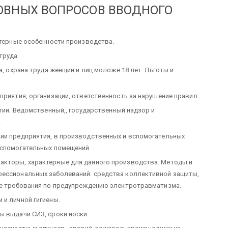
ОВНЫХ ВОПРОСОВ ВВОДНОГО
ктерные особенности производства.
труда
а, охрана труда женщин и лиц моложе 18 лет. Льготы и
приятия, организации, ответственность за нарушение правил.
ятии. Ведомственный,, государственный надзор и
.
рии предприятия, в производственных и вспомогательных
вспомогательных помещений.
акторы, характерные для данного производства. Методы и
фессиональных заболеваний: средства коллективной защиты,
ные требования по предупреждению электротравматизма.
 и личной гигиены.
ы выдачи СИЗ, сроки носки.