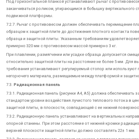
Под горизонтальной планкой устанавливают рычаг с противовесо
заканчиваться роликом, упирающимся в бобышку вертикального с
подвижной платформы.
7.2.7. Рычаг с противовесом должен обеспечивать перемещение п
образцом к защитной плите до достижения плотного контакта пов
образца и защитной плиты. Указанным требованиям удовлетворяе
примерно 320 мм с противовесом массой примерно 3 кг.
При плавлении, размягчении или усадке образца допускается сме
относительно защитной плиты на расстояние не более 5 мм. Для в
требования устанавливают регулируемый стопор или используют 
негорючего материала, размещаемые между платформой и защитно
7.3.
Радиационная панель
7.3.1. Радиационная панель (рисунки А4, А5) должна обеспечивать 
стандартом уровни воздействия лучистого теплового потока в це
защитной плиты, в плоскости, совпадающей с ее нижней поверхно
7.3.2. Радиационную панель устанавливают на вертикальных напр
опорной станины. При этом расстояние от нижней кромки радиацио
верхней плоскости защитной плиты должно составлять 22± 1 мм.