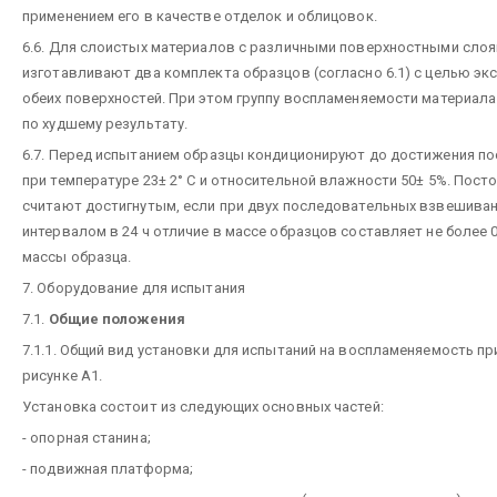
применением его в качестве отделок и облицовок.
6.6. Для слоистых материалов с различными поверхностными сло
изготавливают два комплекта образцов (согласно 6.1) с целью эк
обеих поверхностей. При этом группу воспламеняемости материал
по худшему результату.
6.7. Перед испытанием образцы кондиционируют до достижения п
при температуре 23± 2° С и относительной влажности 50± 5%. Пос
считают достигнутым, если при двух последовательных взвешиван
интервалом в 24 ч отличие в массе образцов составляет не более 
массы образца.
7. Оборудование для испытания
7.1.
Общие положения
7.1.1. Общий вид установки для испытаний на воспламеняемость пр
рисунке А1.
Установка состоит из следующих основных частей:
- опорная станина;
- подвижная платформа;