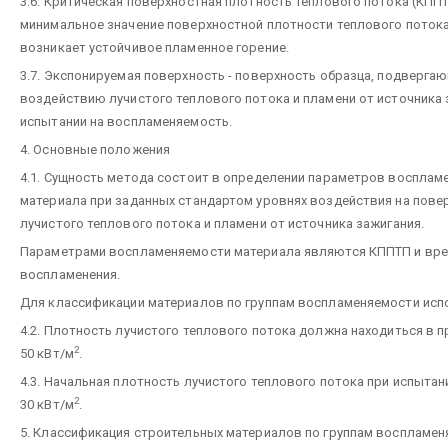
3.6. Критическая поверхностная плотность теплового потока (КППТ
минимальное значение поверхностной плотности теплового потока
возникает устойчивое пламенное горение.
3.7. Экспонируемая поверхность - поверхность образца, подверга
воздействию лучистого теплового потока и пламени от источника 
испытании на воспламеняемость.
4. Основные положения
4.1. Сущность метода состоит в определении параметров восплам
материала при заданных стандартом уровнях воздействия на пове
лучистого теплового потока и пламени от источника зажигания.
Параметрами воспламеняемости материала являются КППТП и вр
воспламенения.
Для классификации материалов по группам воспламеняемости исп
4.2. Плотность лучистого теплового потока должна находиться в п
2
50 кВт/м
.
4.3. Начальная плотность лучистого теплового потока при испытан
2
30 кВт/м
.
5. Классификация строительных материалов по группам воспламе