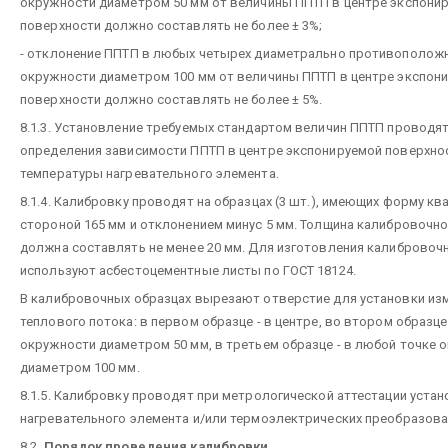
окружности диаметром 50 мм от величины ППТП в центре экспони
поверхности должно составлять не более ± 3%;
- отклонение ППТП в любых четырех диаметрально противополож
окружности диаметром 100 мм от величины ППТП в центре экспон
поверхности должно составлять не более ± 5%.
8.1.3. Установление требуемых стандартом величин ППТП проводят
определения зависимости ППТП в центре экспонируемой поверхно
температуры нагревательного элемента.
8.1.4. Калибровку проводят на образцах (3 шт.), имеющих форму кв
стороной 165 мм и отклонением минус 5 мм. Толщина калибровочно
должна составлять не менее 20 мм. Для изготовления калибровоч
используют асбестоцементные листы по ГОСТ 18124.
В калибровочных образцах вырезают отверстие для установки из
теплового потока: в первом образце - в центре, во втором образце
окружности диаметром 50 мм, в третьем образце - в любой точке 
диаметром 100 мм.
8.1.5. Калибровку проводят при метрологической аттестации устан
нагревательного элемента и/или термоэлектрических преобразова
8.2.
Порядок проведения калибровки