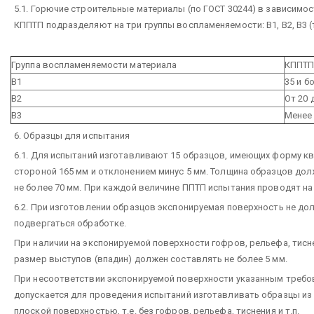
5.1. Горючие строительные материалы (по ГОСТ 30244) в зависимо
КППТП подразделяют на три группы воспламеняемости: В1, В2, В3 (т
Группа воспламеняемости материала
КППТП
В1
35 и б
В2
От 20 
В3
Менее
6. Образцы для испытания
6.1. Для испытаний изготавливают 15 образцов, имеющих форму кв
стороной 165 мм и отклонением минус 5 мм. Толщина образцов до
не более 70 мм. При каждой величине ППТП испытания проводят на 
6.2. При изготовлении образцов экспонируемая поверхность не до
подвергаться обработке.
При наличии на экспонируемой поверхности гофров, рельефа, тиснен
размер выступов (впадин) должен составлять не более 5 мм.
При несоответствии экспонируемой поверхности указанным требо
допускается для проведения испытаний изготавливать образцы из
плоской поверхностью, т.е. без гофров, рельефа, тиснения и т.п.