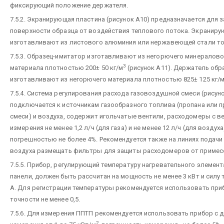
фиксирующий положение держателя.
7.5.2. Экранирующая пластина (рисунок А10) предназначается для 
поверхности образца от воздействия теплового потока. Экранир
изготавливают из листового алюминия или нержавеющей стали то
7.5.3. Образец-имитатор изготавливают из негорючего минералов
3
материала плотностью 200± 50 кг/м
(рисунок А11). Держатель обр
изготавливают из негорючего материала плотностью 825± 125 кг/
7.5.4. Система регулирования расхода газовоздушной смеси (рисун
подключается к источникам газообразного топлива (пропана или 
смеси) и воздуха, содержит игольчатые вентили, расходомеры с 
измерения не менее 1,2 л/ч (для газа) и не менее 12 л/ч (для воздуха
погрешностью не более 4%. Рекомендуется также на линиях подачи
воздуха размещать фильтры для защиты расходомеров от примес
7.5.5. Прибор, регулирующий температуру нагревательного элемен
панели, должен быть рассчитан на мощность не менее 3 кВт и силу 
А. Для регистрации температуры рекомендуется использовать при
точности не менее 0,5.
7.5.6. Для измерения ППТП рекомендуется использовать прибор с 
2