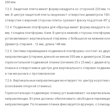
260 мм.
7.2.3. Защитная плита имеет форму квадрата со стороной 220 мм, 
мм. В центре защитной плиты вырезают отверстие диаметром 150 
отверстия с верхней стороны плиты срезают фаску под углом 45° 
7.2.4. Подвижная платформа для образца имеет форму квадрата со
мм, толщина платформы 4 мм. В центре нижней стороны платформ
устанавливают вертикальный стержень с бобышкой на нижнем кон
Диаметр стержня - 12 мм, длина 148 мм.
7.2.5. Система перемещения подвижной платформы состоит из дву
направляющих (стержни длиной не менее 355 мм и диаметром 20 мм
горизонтальной подвижной планки (сечение 25 х 25 мм) с двумя вту
планки и отверстием в центре для вертикального стержня подвиж
а также рычага с противовесом.
7.2.6. Вертикальные направляющие монтируют по центру коротких
(основание опорной станины).
Горизонтальную подвижную планку устанавливают на вертикальн
направляющих. Втулки должны обеспечивать свободное перемещен
направляющим. Положение планки фиксируется вручную, с помощь