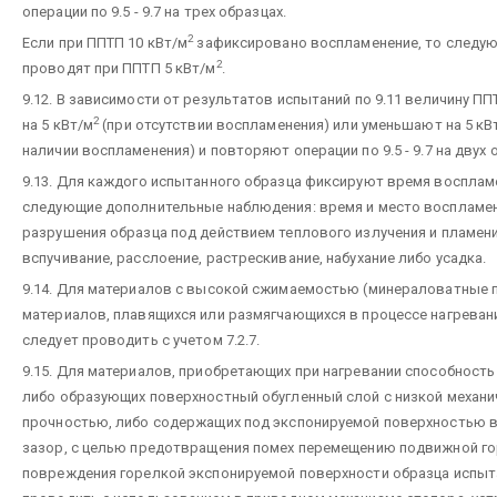
операции по 9.5 - 9.7 на трех образцах.
2
Если при ППТП 10 кВт/м
зафиксировано воспламенение, то следу
2
проводят при ППТП 5 кВт/м
.
9.12. В зависимости от результатов испытаний по 9.11 величину П
2
на 5 кВт/м
(при отсутствии воспламенения) или уменьшают на 5 кВ
наличии воспламенения) и повторяют операции по 9.5 - 9.7 на двух 
9.13. Для каждого испытанного образца фиксируют время восплам
следующие дополнительные наблюдения: время и место воспламен
разрушения образца под действием теплового излучения и пламени
вспучивание, расслоение, растрескивание, набухание либо усадка.
9.14. Для материалов с высокой сжимаемостью (минераловатные п
материалов, плавящихся или размягчающихся в процессе нагреван
следует проводить с учетом 7.2.7.
9.15. Для материалов, приобретающих при нагревании способность
либо образующих поверхностный обугленный слой с низкой механи
прочностью, либо содержащих под экспонируемой поверхностью
зазор, с целью предотвращения помех перемещению подвижной го
повреждения горелкой экспонируемой поверхности образца испыт