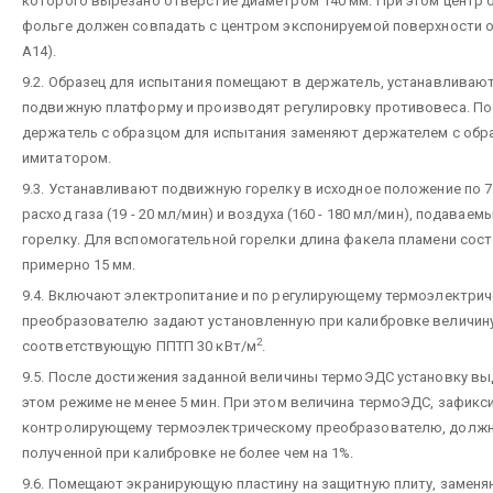
которого вырезано отверстие диаметром 140 мм. При этом центр 
фольге должен совпадать с центром экспонируемой поверхности о
А14).
9.2. Образец для испытания помещают в держатель, устанавливают
подвижную платформу и производят регулировку противовеса. По
держатель с образцом для испытания заменяют держателем с обр
имитатором.
9.3. Устанавливают подвижную горелку в исходное положение по 7.
расход газа (19 - 20 мл/мин) и воздуха (160 - 180 мл/мин), подавае
горелку. Для вспомогательной горелки длина факела пламени сос
примерно 15 мм.
9.4. Включают электропитание и по регулирующему термоэлектри
преобразователю задают установленную при калибровке величин
2
соответствующую ППТП 30 кВт/м
.
9.5. После достижения заданной величины термоЭДС установку в
этом режиме не менее 5 мин. При этом величина термоЭДС, зафикс
контролирующему термоэлектрическому преобразователю, должн
полученной при калибровке не более чем на 1%.
9.6. Помещают экранирующую пластину на защитную плиту, заменя