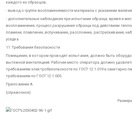
каждого из образцов;
- вывод о группе воспламеняемости материала с указанием велич
- дополнительные наблюдения при испытании образца: время и мес
воспламенения; процесс разрушения образца под действием тепло
пламени; плавление, вспучивание, расслоение, растрескивание, наб
усадка.
11. Требования безопасности
Помещение, в котором проводят испытания, должно быть оборудо
вытяжной вентиляцией. Рабочее место оператора должно удовле
требованиям электробезопасности по ГОСТ 12.1.019 и санитарно-г
требованиям по ГОСТ 12.1.005.
Приложение А
(справочное)
Размер