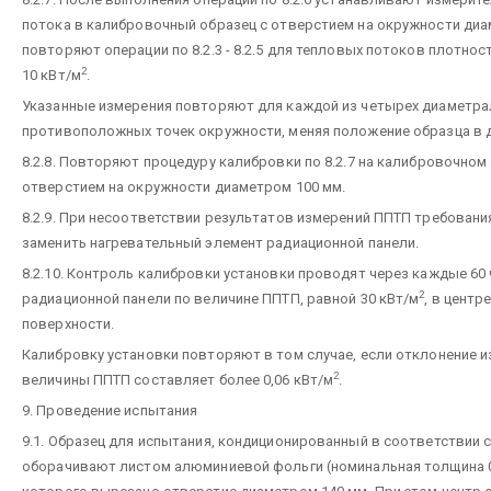
потока в калибровочный образец с отверстием на окружности диа
повторяют операции по 8.2.3 - 8.2.5 для тепловых потоков плотность
2
10 кВт/м
.
Указанные измерения повторяют для каждой из четырех диаметра
противоположных точек окружности, меняя положение образца в 
8.2.8. Повторяют процедуру калибровки по 8.2.7 на калибровочном
отверстием на окружности диаметром 100 мм.
8.2.9. При несоответствии результатов измерений ППТП требования
заменить нагревательный элемент радиационной панели.
8.2.10. Контроль калибровки установки проводят через каждые 60
2
радиационной панели по величине ППТП, равной 30 кВт/м
, в центр
поверхности.
Калибровку установки повторяют в том случае, если отклонение 
2
величины ППТП составляет более 0,06 кВт/м
.
9. Проведение испытания
9.1. Образец для испытания, кондиционированный в соответствии с 
оборачивают листом алюминиевой фольги (номинальная толщина 0,