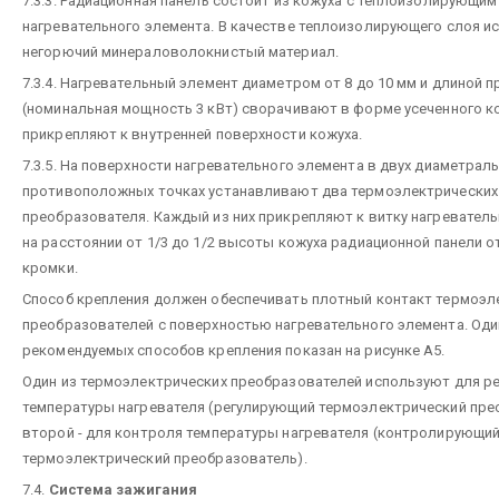
7.3.3. Радиационная панель состоит из кожуха с теплоизолирующим
нагревательного элемента. В качестве теплоизолирующего слоя и
негорючий минераловолокнистый материал.
7.3.4. Нагревательный элемент диаметром от 8 до 10 мм и длиной п
(номинальная мощность 3 кВт) сворачивают в форме усеченного ко
прикрепляют к внутренней поверхности кожуха.
7.3.5. На поверхности нагревательного элемента в двух диаметрал
противоположных точках устанавливают два термоэлектрических
преобразователя. Каждый из них прикрепляют к витку нагревател
на расстоянии от 1/3 до 1/2 высоты кожуха радиационной панели о
кромки.
Способ крепления должен обеспечивать плотный контакт термоэл
преобразователей с поверхностью нагревательного элемента. Оди
рекомендуемых способов крепления показан на рисунке А5.
Один из термоэлектрических преобразователей используют для р
температуры нагревателя (регулирующий термоэлектрический пре
второй - для контроля температуры нагревателя (контролирующи
термоэлектрический преобразователь).
7.4.
Система зажигания