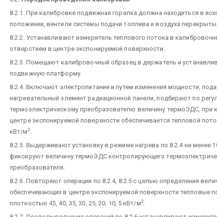
8.2.1. При калибровке подвижная горелка должна находиться в ис
положении, вентили системы подачи топлива и воздуха перекрыты
8.2.2. Устанавливают измеритель теплового потока в калибровочн
отверстием в центре экспонируемой поверхности.
8.2.3. Помещают калибровочный образец в держатель и устанавли
подвижную платформу.
8.2.4. Включают электропитание и путем изменения мощности, под
нагревательный элемент радиационной панели, подбирают по рег
термоэлектрическому преобразователю величину термоЭДС, при 
центре экспонируемой поверхности обеспечивается тепловой пото
2
кВт/м
.
8.2.5. Выдерживают установку в режиме нагрева по 8.2.4 не менее 1
фиксируют величину термоЭДС контролирующего термоэлектриче
преобразователя.
8.2.6. Повторяют операции по 8.2.4, 8.2.5 с целью определения вел
обеспечивающих в центре экспонируемой поверхности тепловые п
2
плотностью 45, 40, 35, 30, 25, 20, 10, 5 кВт/м
.
8.2.7. После выполнения операций по 8.2.6 устанавливают измерит