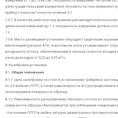
измерения от 1 до 75 кВт/м
, погрешность измерения - не более 5%.
регистрации показаний измерителя теплового потока применяют 
прибор с классом точности не менее 0,1.
7.5.7. В качестве регистратора времени рекомендуется использова
диапазоном измерения до 1 ч, погрешность измерения должна сос
1 с.
7.5.8. Место размещения установки оборудуют защитными экранам
вентиляцией (рисунок А13). В вытяжном зонте устанавливают отр
воздушного потока, обеспечивающий в зазорах скорость воздуха от
3
расходе воздуха от 0,25 до 0,35 м
/с.
8. Калибровка установки
8.1.
Общие положения
8.1.1. Цель калибровки состоит в установлении требуемых настоя
по 4.2 величин ППТП, а также равномерности его распределения в 
экспонируемой поверхности образца.
8.1.2. Равномерность распределения теплового потока по экспони
поверхности образца обеспечивается при соблюдении следующих 
- отклонение ППТП в любых четырех диаметрально противополож