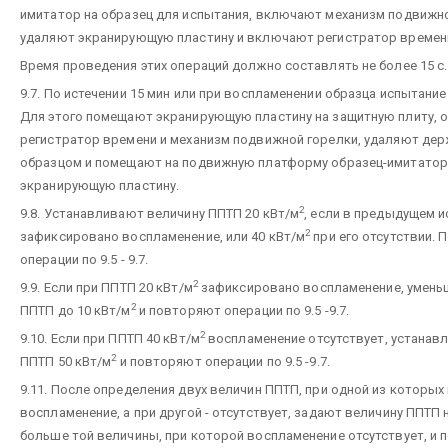
имитатор на образец для испытания, включают механизм подвижно
удаляют экранирующую пластину и включают регистратор времен
Время проведения этих операций должно составлять не более 15 с.
9.7. По истечении 15 мин или при воспламенении образца испытани
Для этого помещают экранирующую пластину на защитную плиту, 
регистратор времени и механизм подвижной горелки, удаляют дер
образцом и помещают на подвижную платформу образец-имитатор
экранирующую пластину.
2
9.8. Устанавливают величину ППТП 20 кВт/м
, если в предыдущем 
2
зафиксировано воспламенение, или 40 кВт/м
при его отсутствии.
операции по 9.5 - 9.7.
2
9.9. Если при ППТП 20 кВт/м
зафиксировано воспламенение, умень
2
ППТП до 10 кВт/м
и повторяют операции по 9.5 -9.7.
2
9.10. Если при ППТП 40 кВт/м
воспламенение отсутствует, устанав
2
ППТП 50 кВт/м
и повторяют операции по 9.5 -9.7.
9.11. После определения двух величин ППТП, при одной из которы
воспламенение, а при другой - отсутствует, задают величину ППТП 
больше той величины, при которой воспламенение отсутствует, и