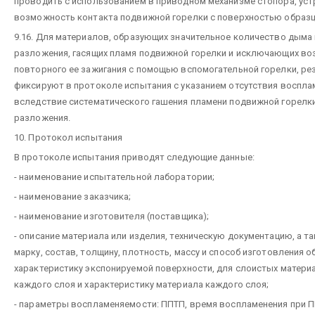
проводить с использованием в приводном механизме стопора, ус
возможность контакта подвижной горелки с поверхностью образц
9.16. Для материалов, образующих значительное количество дыма
разложения, гасящих пламя подвижной горелки и исключающих в
повторного ее зажигания с помощью вспомогательной горелки, ре
фиксируют в протоколе испытания с указанием отсутствия воспла
вследствие систематического гашения пламени подвижной горелк
разложения.
10. Протокол испытания
В протоколе испытания приводят следующие данные:
- наименование испытательной лаборатории;
- наименование заказчика;
- наименование изготовителя (поставщика);
- описание материала или изделия, техническую документацию, а т
марку, состав, толщину, плотность, массу и способ изготовления о
характеристику экспонируемой поверхности, для слоистых матери
каждого слоя и характеристику материала каждого слоя;
- параметры воспламеняемости: ППТП, время воспламенения при 