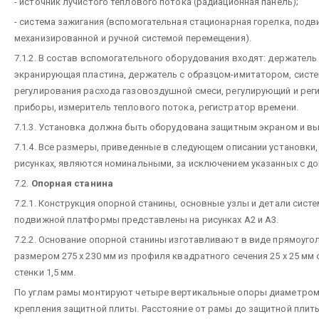
- источник лучистого теплового потока (радиационная панель);
- система зажигания (вспомогательная стационарная горелка, подв
механизированной и ручной системой перемещения).
7.1.2. В состав вспомогательного оборудования входят: держатель
экранирующая пластина, держатель с образцом-имитатором, сист
регулирования расхода газовоздушной смеси, регулирующий и ре
приборы, измеритель теплового потока, регистратор времени.
7.1.3. Установка должна быть оборудована защитным экраном и в
7.1.4. Все размеры, приведенные в следующем описании установки,
рисунках, являются номинальными, за исключением указанных с до
7.2.
Опорная станина
7.2.1. Конструкция опорной станины, основные узлы и детали сис
подвижной платформы представлены на рисунках А2 и А3.
7.2.2. Основание опорной станины изготавливают в виде прямоуг
размером 275 х 230 мм из профиля квадратного сечения 25 х 25 мм
стенки 1,5 мм.
По углам рамы монтируют четыре вертикальные опоры диаметром
крепления защитной плиты. Расстояние от рамы до защитной плит