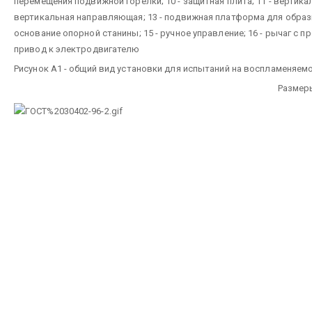
перемещения подвижной горелки; 10 - защитная плита; 11 - вертикал
вертикальная направляющая; 13 - подвижная платформа для образц
основание опорной станины; 15 - ручное управление; 16 - рычаг с п
привод к электродвигателю
Рисунок А1 - общий вид установки для испытаний на воспламеняем
Размер