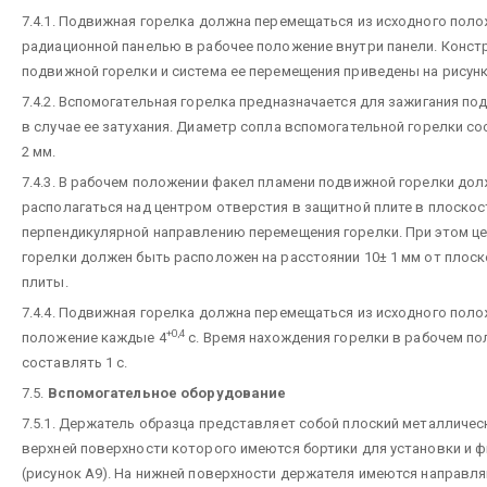
7.4.1. Подвижная горелка должна перемещаться из исходного поло
радиационной панелью в рабочее положение внутри панели. Конст
подвижной горелки и система ее перемещения приведены на рисунка
7.4.2. Вспомогательная горелка предназначается для зажигания по
в случае ее затухания. Диаметр сопла вспомогательной горелки со
2 мм.
7.4.3. В рабочем положении факел пламени подвижной горелки до
располагаться над центром отверстия в защитной плите в плоскос
перпендикулярной направлению перемещения горелки. При этом це
горелки должен быть расположен на расстоянии 10± 1 мм от плос
плиты.
7.4.4. Подвижная горелка должна перемещаться из исходного поло
+0,4
положение каждые 4
с. Время нахождения горелки в рабочем п
составлять 1 с.
7.5.
Вспомогательное оборудование
7.5.1. Держатель образца представляет собой плоский металлическ
верхней поверхности которого имеются бортики для установки и 
(рисунок А9). На нижней поверхности держателя имеются направля