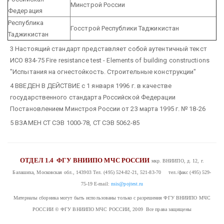
Минстрой России
Федерация
Республика
Госстрой Республики Таджикистан
Таджикистан
3 Настоящий стандарт представляет собой аутентичный текст
ИСО 834-75 Fire resistance test - Elements of building constructions
"Испытания на огнестойкость. Строительные конструкции"
4 ВВЕДЕН В ДЕЙСТВИЕ с 1 января 1996 г. в качестве
государственного стандарта Российской Федерации
Постановлением Минстроя России от 23 марта 1995 г. № 18-26
5 ВЗАМЕН СТ СЭВ 1000-78, СТ СЭВ 5062-85
ОТДЕЛ 1.4
ФГУ ВНИИПО МЧС РОССИИ
мкр. ВНИИПО, д. 12, г.
Балашиха, Московская обл., 143903
Тел. (495) 524-82-21, 521-83-70 тел./факс (495) 529-
75-19
E-mail:
nsis@pojtest.ru
Материалы сборника могут быть использованы только с разрешения ФГУ ВНИИПО МЧС
РОССИИ
© ФГУ ВНИИПО МЧС РОССИИ, 2009 Все права защищены