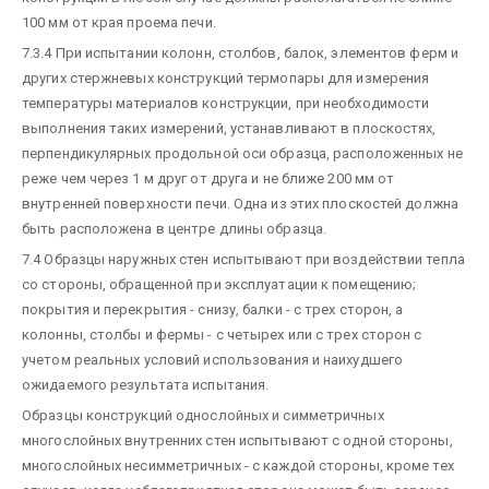
100 мм от края проема печи.
7.3.4 При испытании колонн, столбов, балок, элементов ферм и
других стержневых конструкций термопары для измерения
температуры материалов конструкции, при необходимости
выполнения таких измерений, устанавливают в плоскостях,
перпендикулярных продольной оси образца, расположенных не
реже чем через 1 м друг от друга и не ближе 200 мм от
внутренней поверхности печи. Одна из этих плоскостей должна
быть расположена в центре длины образца.
7.4 Образцы наружных стен испытывают при воздействии тепла
со стороны, обращенной при эксплуатации к помещению;
покрытия и перекрытия - снизу, балки - с трех сторон, а
колонны, столбы и фермы - с четырех или с трех сторон с
учетом реальных условий использования и наихудшего
ожидаемого результата испытания.
Образцы конструкций однослойных и симметричных
многослойных внутренних стен испытывают с одной стороны,
многослойных несимметричных - с каждой стороны, кроме тех