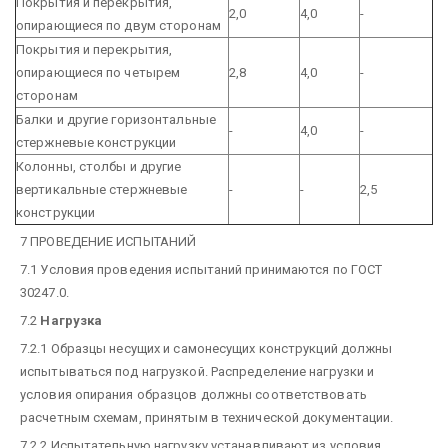
Покрытия и перекрытия,
2,0
4,0
-
опирающиеся по двум сторонам
Покрытия и перекрытия,
опирающиеся по четырем
2,8
4,0
-
сторонам
Балки и другие горизонтальные
-
4,0
-
стержневые конструкции
Колонны, столбы и другие
вертикальные стержневые
-
-
2,5
конструкции
7 ПРОВЕДЕНИЕ ИСПЫТАНИЙ
7.1 Условия проведения испытаний принимаются по ГОСТ
30247.0.
7.2
Нагрузка
7.2.1 Образцы несущих и самонесущих конструкций должны
испытываться под нагрузкой. Распределение нагрузки и
условия опирания образцов должны соответствовать
расчетным схемам, принятым в технической документации.
7.2.2 Испытательную нагрузку устанавливают из условия