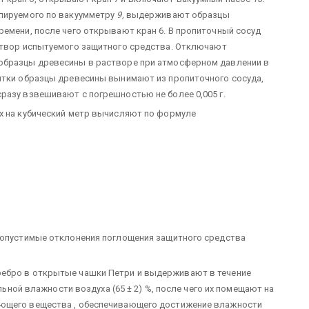
олируемого по вакуумметру
9,
выдерживают образцы
ремени, после чего открывают кран 6. В пропиточный сосуд
твор испытуемого защитного средства. Отключают
образцы древесины в растворе при атмосферном давлении в
итки образцы древесины вынимают из пропиточного сосуда,
разу взвешивают с погрешностью не более 0,005 г.
х на кубический метр вычисляют по формуле
 Допустимые отклонения поглощения защитного средства
ребро в открытые чашки Петри и выдерживают в течение
ельной влажности воздуха (65 ± 2) %, после чего их помещают на
ающего вещества , обеспечивающего достижение влажности