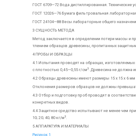
ГОСТ 6709—72 Вода дистиллированная. Технические у
ГОСТ 12026—76 Бумага фильтровальная лабораторная
ГОСТ 24104—88 Весы лабораторные общего назначени
3 СУЩНОСТЬ МЕТОДА
Метод заключается в определении потери массы и п
тлением образцов древесины, пропитанных защитным
4 ПРОБЫ И ОБРАЗЦЫ
4.1 Испытания проводят на образцах, изготовляемы
3
с плотностью 0,45—0,55 г/см
. Древесина не должна 
4.2 Образцы древесины имеют размеры 15 х 15 х 6 мм
Отклонения размеров образцов не должны превышать
4.3 Отбор и подготовку проб проводят в соответств
конкретных видов.
4.4 Защитное средство испытывают не менее чем при
3
10; 20; 40; 80 кг/м
.
5 АППАРАТУРА И МАТЕРИАЛЫ
Рисунок 1