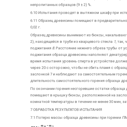
непропитанных образцов (9 ± 2) %.
6.10 Испытания проводят в вытяжном шкафу при естес
6.11 Образец древесины помещают в предварительн
0,02 г.
Образец древесины вынимают из бюксы, накалывают
2), находящейся в трубе из кварцевого стекла
1
, так,
поджигания
8.
Расстояние нижнего обреза трубы от у
поджигания образца древесины наполняют денатуриров
время испытания уровень спирта в устройстве долж
через 20 с осторожно, чтобы не сбить пламя с обра
заслонкой 7 и наблюдают за самостоятельным горе
длительность самостоятельного горения образца др
По окончании горения несгоревшие остатки образца 
помещают в крышку бюксы, расположенной на заслон
комнатной температуры в течение не менее 30 мин, з
7 ОБРАБОТКА РЕЗУЛЬТАТОВ ИСПЫТАНИЯ
7.1 Потерю массы образца древесины при горении
П