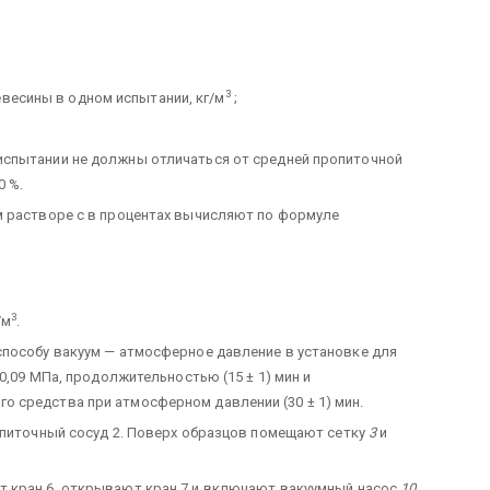
3
весины в одном испытании, кг/м
;
спытании не должны отличаться от средней пропиточной
0 %.
м растворе с в процентах вычисляют по формуле
3
/м
.
способу вакуум — атмосферное давление в установке для
0,09 МПа, продолжительностью (15 ± 1) мин и
 средства при атмосферном давлении (30 ± 1) мин.
опиточный сосуд 2. Поверх образцов помещают сетку
3
и
 кран 6, открывают кран 7 и включают вакуумный насос
10.