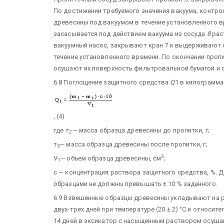
По достижении требуемого значения вакуума, контр
древесины под вакуумом в течение установленного в
засасывается под действием вакуума из сосуда
8
рас
вакуумный насос, закрывают кран 7 и выдерживают 
течение установленного времени. По окончании проп
осушают их поверхность фильтровальной бумагой и с
6.8 Поглощение защитного средства
Q
1 в килограмма
, (4)
где
т
— масса образца древесины до пропитки, г;
2
т
— масса образца древесины после пропитки, г;
3
3
V
—
объем образца древесины, см
;
1
с — концентрация раствора защитного средства, %.
образцами не должны превышать ± 10 % заданного.
6.9 Взвешенные образцы древесины укладывают на 
двух-трех дней при температуре (20 ± 2) °С и относит
14 дней в эксикатор с насыщенным раствором осуш