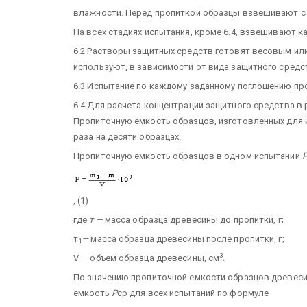
влажности. Перед пропиткой образцы взвешивают с п
На всех стадиях испытания, кроме 6.4, взвешивают к
6.2 Растворы защитных средств готовят весовым ил
используют, в зависимости от вида защитного средс
6.3 Испытание по каждому заданному поглощению пров
6.4 Для расчета концентрации защитного средства 
Пропиточную емкость образцов, изготовленных для 
раза на десяти образцах.
Пропиточную емкость образцов в одном испытании
, (1)
где
т —
масса образца древесины до пропитки, г;
т
—
масса образца древесины после пропитки, г;
1
3
V — объем образца древесины, см
.
По значению пропиточной емкости образцов древес
емкость
Р
ср для всех испытаний по формуле