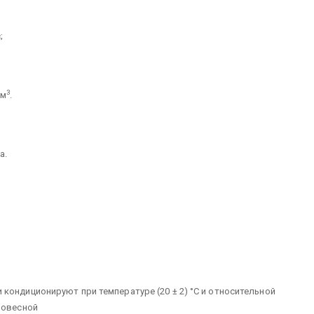
;
3
см
.
а.
кондиционируют при температуре (20 ± 2) °С и относительной
новесной