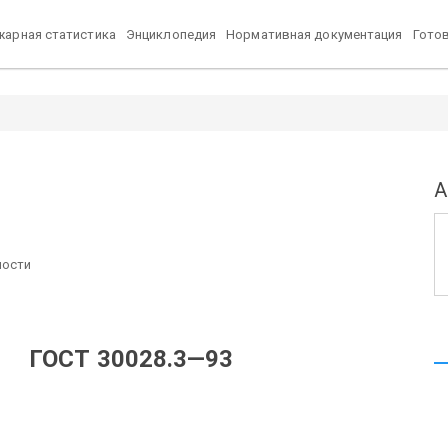
арная статистика
Энциклопедия
Нормативная документация
Гото
А
ности
ГОСТ 30028.3—93