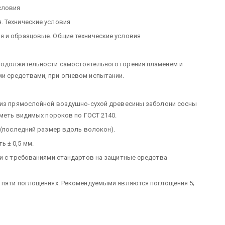
словия
. Технические условия
я и образцовые. Общие технические условия
родолжительности самостоятельного горения пламенем и
и средствами, при огневом испытании.
х из прямослойной воздушно-сухой древесины заболони сосны
иметь видимых пороков по ГОСТ 2140.
 (последний размер вдоль волокон).
 ± 0,5 мм.
ии с требованиями стандартов на защитные средства
 пяти поглощениях. Рекомендуемыми являются поглощения 5;