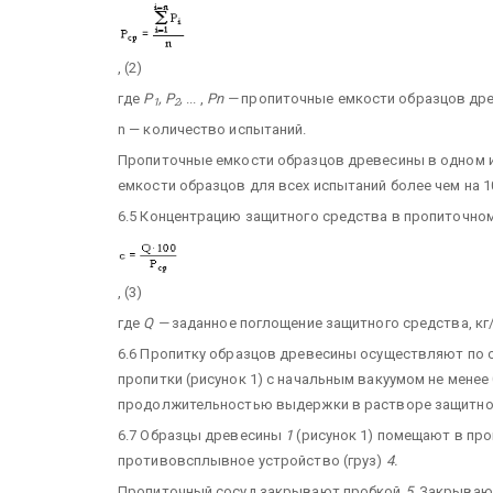
, (2)
где
P
, P
,
... ,
Pn —
пропиточные емкости образцов дре
1
2
n — количество испытаний.
Пропиточные емкости образцов древесины в одном и
емкости образцов для всех испытаний более чем на 1
6.5 Концентрацию защитного средства в пропиточно
, (3)
где
Q —
заданное поглощение защитного средства, кг
6.6 Пропитку образцов древесины осуществляют по 
пропитки (рисунок 1) с начальным вакуумом не менее 
продолжительностью выдержки в растворе защитного
6.7 Образцы древесины
1
(рисунок 1) помещают в пр
противовсплывное устройство (груз)
4.
Пропиточный сосуд закрывают пробкой
5.
Закрывают