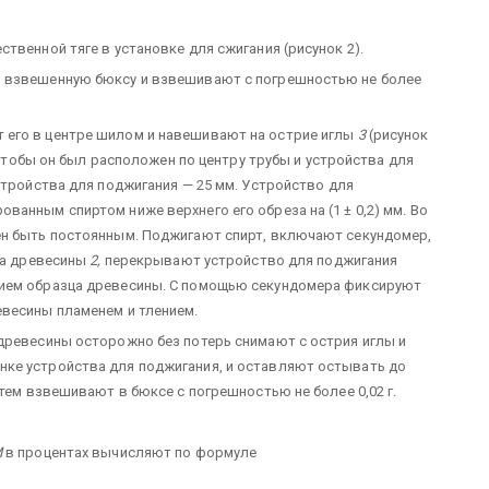
твенной тяге в установке для сжигания (рисунок 2).
о взвешенную бюксу и взвешивают с погрешностью не более
 его в центре шилом и навешивают на острие иглы
3
(рисунок
 чтобы он был расположен по центру трубы и устройства для
стройства для поджигания — 25 мм. Устройство для
анным спиртом ниже верхнего его обреза на (1 ± 0,2) мм. Во
ен быть постоянным. Поджигают спирт, включают секундомер,
зца древесины
2,
перекрывают устройство для поджигания
нием образца древесины. С помощью секундомера фиксируют
евесины пламенем и тлением.
древесины осторожно без потерь снимают с острия иглы и
ке устройства для поджигания, и оставляют остывать до
атем взвешивают в бюксе с погрешностью не более 0,02 г.
М
в процентах вычисляют по формуле