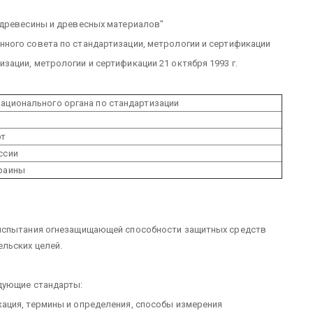
 древесины и древесных материалов"
ного совета по стандартизации, метрологии и сертификации
ации, метрологии и сертификации 21 октября 1993 г.
ационального органа по стандартизации
рт
ссии
краины
 испытания огнезащищающей способности защитных средств
льских целей.
дующие стандарты:
ация, термины и определения, способы измерения