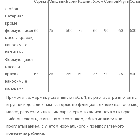
Сурьма
Мышьяк
Барий
Кадмий
Хром
Свинец
Ртуть
Селе
Любой
материал,
кроме
формующихся
60
25
500
75
60
90
60
500
масс и красок,
наносимых
пальцами
Формующаяся
масса и
краски,
62
25
250
50
25
90
25
500
наносимые
пальцами
Примечание. Нормы, указанные в табл. 1, не распространяются на
игрушки и детали к ним, которые по функциональному назначению,
массе, размерам или иным характеристикам исключают какую-
либо опасность, связанную с сосанием, облизыванием или
проглатыванием, с учетом нормального и предполагаемого
поведения ребенка.