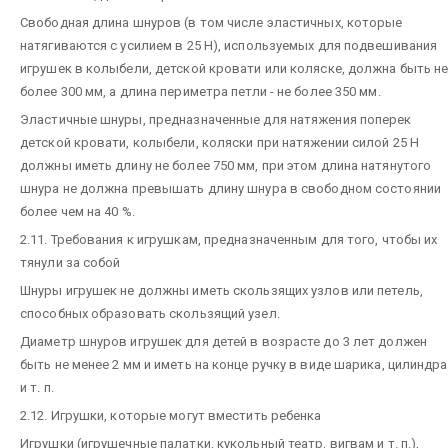
Свободная длина шнуров (в том числе эластичных, которые
натягиваются с усилием в 25 Н), используемых для подвешивания
игрушек в колыбели, детской кровати или коляске, должна быть н
более 300 мм, а длина периметра петли - не более 350 мм.
Эластичные шнуры, предназначенные для натяжения поперек
детской кровати, колыбели, коляски при натяжении силой 25 Н
должны иметь длину не более 750 мм, при этом длина натянутого
шнура не должна превышать длину шнура в свободном состоянии
более чем на 40 %.
2.11. Требования к игрушкам, предназначенным для того, чтобы их
тянули за собой
Шнуры игрушек не должны иметь скользящих узлов или петель,
способных образовать скользящий узел.
Диаметр шнуров игрушек для детей в возрасте до 3 лет должен
быть не менее 2 мм и иметь на конце ручку в виде шарика, цилиндра
и т. п.
2.12. Игрушки, которые могут вместить ребенка
Игрушки (игрушечные палатки, кукольный театр, вигвам и т. п.),