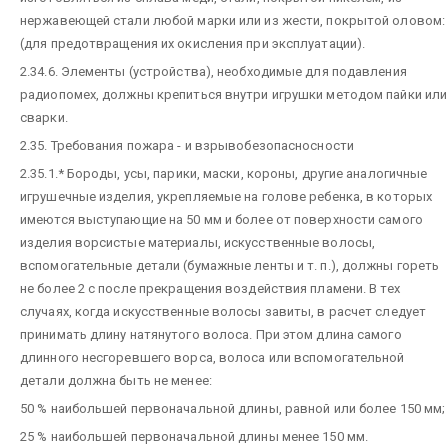
нержавеющей стали любой марки или из жести, покрытой оловом:
(для предотвращения их окисления при эксплуатации).
2.34.6. Элементы (устройства), необходимые для подавления
радиопомех, должны крепиться внутри игрушки методом пайки или
сварки.
2.35. Требования пожара - и взрывобезопасносности
2.35.1.* Бороды, усы, парики, маски, короны, другие аналогичные
игрушечные изделия, укрепляемые на голове ребенка, в которых
имеются выступающие на 50 мм и более от поверхности самого
изделия ворсистые материалы, искусственные волосы,
вспомогательные детали (бумажные ленты и т. п.), должны гореть
не более 2 с после прекращения воздействия пламени. В тех
случаях, когда искусственные волосы завиты, в расчет следует
принимать длину натянутого волоса. При этом длина самого
длинного несгоревшего ворса, волоса или вспомогательной
детали должна быть не менее:
50 % наибольшей первоначальной длины, равной или более 150 мм;
25 % наибольшей первоначальной длины менее 150 мм.