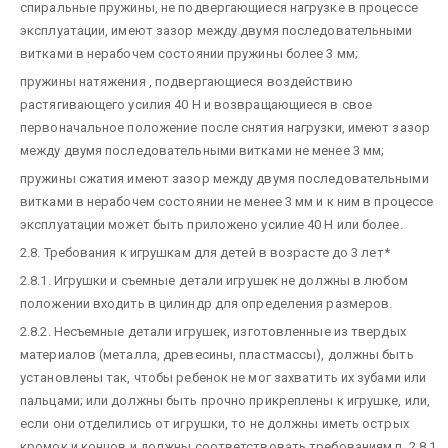
спиральные пружины, не подвергающиеся нагрузке в процессе
эксплуатации, имеют зазор между двумя последовательными
витками в нерабочем состоянии пружины более 3 мм;
пружины натяжения , подвергающиеся воздействию
растягивающего усилия 40 Н и возвращающиеся в свое
первоначальное положение после снятия нагрузки, имеют зазор
между двумя последовательными витками не менее 3 мм;
пружины сжатия имеют зазор между двумя последовательными
витками в нерабочем состоянии не менее 3 мм и к ним в процессе
эксплуатации может быть приложено усилие 40 Н или более.
2.8. Требования к игрушкам для детей в возрасте до 3 лет*
2.8.1. Игрушки и съемные детали игрушек не должны в любом
положении входить в цилиндр для определения размеров.
2.8.2. Несъемные детали игрушек, изготовленные из твердых
материалов (металла, древесины, пластмассы), должны быть
установлены так, чтобы ребенок не мог захватить их зубами или
пальцами; или должны быть прочно прикреплены к игрушке, или,
если они отделились от игрушки, то не должны иметь острых
кромок и концов и должны соответствовать требованиям п. 2.8.1.