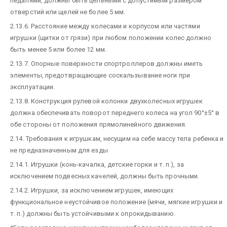
педалями, должны быть цельными с допустимым размером
отверстий или щелей не более 5 мм.
2.13.6. Расстояние между колесами и корпусом или частями
игрушки (щитки от грязи) при любом положении колес должно
быть менее 5 или более 12 мм.
2.13.7. Опорные поверхности спортроллеров должны иметь
элементы, предотвращающие соскальзывание ноги при
эксплуатации.
2.13.8. Конструкция рулевой колонки двухколесных игрушек
должна обеспечивать поворот переднего колеса на угол 90°±5° в
обе стороны от положения прямолинейного движения.
2.14. Требования к игрушкам, несущим на себе массу тела ребенка и
не предназначенным для езды
2.14.1. Игрушки (конь-качалка, детские горки и т. п.), за
исключением подвесных качелей, должны быть прочными.
2.14.2. Игрушки, за исключением игрушек, имеющих
функциональное неустойчивое положение (мячи, мягкие игрушки и
т. п.) должны быть устойчивыми к опрокидыванию.