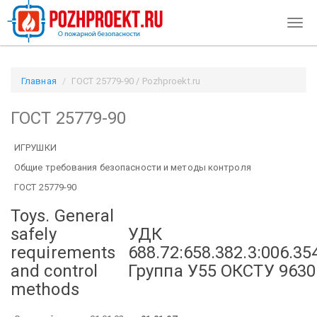
Togg
navig
Главная
ГОСТ 25779-90 / Pozhproekt.ru
ГОСТ 25779-90
ИГРУШКИ
Общие требования безопасности и методы контроля
ГОСТ 25779-90
Toys.
General
safely
УДК
requirements
688.72:658.382.3:006.35
and control
Группа У55
ОКСТУ 9630
methods