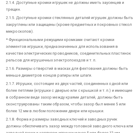
2.1.4. Доступные кромки игрушек не должны иметь заусенцев и
трещин.
2.1.5. Доступные кромки стеклянных деталей игрушек должны быт
закруглены или защищены (кроме предметных и покровных стекол
микроскопов).
* Функциональными режущими кромками считают кромки
элементов игрушки, предназначенных для использования в
качестве электрических проводников, соединительных пластинок
рельсов для игрушечных электропоездов и т. п.
2.1.6. Размеры отверстий в масках для фехтования должны быть
меньше диаметров концов рапиры или шпаги.
2.1.7. Игрушки, состоящие из двух частей, соединенных одной или
более петлями (игрушки с дверью или с крышкой и т. п.) и имеющие
в собранном виде зазор между краями деталей, должны быть
сконструированы таким образом, чтобы зазор был менее 5 или
более 12 мм в любом положении двери или крышки.
2.1.8. Форма и размеры заводных ключей и заводных ручек
должны обеспечивать зазор между головкой заводного ключа или
заводной ручки и корпусом игрушки менее 5 или более 12 мм.