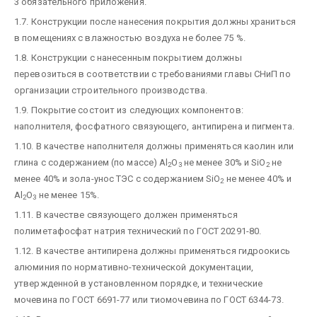
3 обязательного приложения.
1.7. Конструкции после нанесения покрытия должны храниться
в помещениях с влажностью воздуха не более 75 %.
1.8. Конструкции с нанесенным покрытием должны
перевозиться в соответствии с требованиями главы СНиП по
организации строительного производства.
1.9. Покрытие состоит из следующих компонентов:
наполнителя, фосфатного связующего, антипирена и пигмента.
1.10. В качестве наполнителя должны применяться каолин или
глина с содержанием (по массе) Al
O
не менее 30% и SiO
не
2
3
2
менее 40% и зола-унос ТЭС с содержанием SiO
не менее 40% и
2
Al
O
не менее 15%.
2
3
1.11. В качестве связующего должен применяться
полиметафосфат натрия технический по ГОСТ 20291-80.
1.12. В качестве антипирена должны применяться гидроокись
алюминия по нормативно-технической документации,
утвержденной в установленном порядке, и технические
мочевина по ГОСТ 6691-77 или тиомочевина по ГОСТ 6344-73.