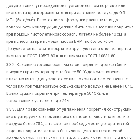
документации, утвержденной в установленном порядке, или
пистолета-краскораспылителя при давлении воздуха до 0,5
2
МПа (5кгс/см
). Расстояние от форсунки распылителя до
поверхности конструкции должно быть при нанесении покрытия
при помощи пистолета-краскораспылителя не более 40 см, а
при нанесении при помощи насоса БНР - не более 70 см.
Допускается наносить покрытие вручную в два слоя малярной
кистью по ГОСТ 10597-80 или валиком по ГОСТ 10831-80.
3.3.2. Каждый свеженанесенный слой покрытия должен быть
высушен при температуре не более 50 °С до исчезновения
влажных пятен. Допускается сушка покрытия в естественных
условиях при температуре окружающего воздуха не менее 10 °С.
Время сушки покрытия при температуре 50 °С -2 ч, в
естественных условиях - до 24 ч.
3.3.3. Для предохранения от увлажнения покрытия конструкций,
эксплуатируемых в помещениях с относительной влажностью
воздуха более 75%, а также при необходимости декоративной
отделки покрытие должно быть защищено пентафталевой
эмалью марки ПФ-115 по ГОСТ 6465-76 или эмалью ХС-534 по ТУ