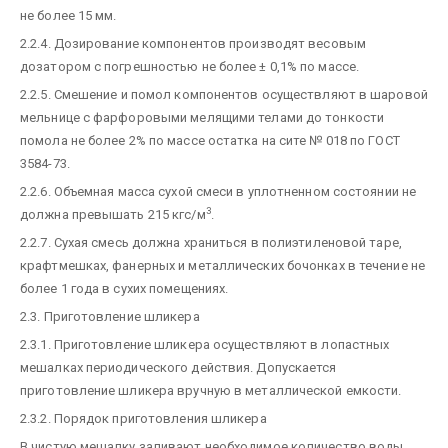
не более 15 мм.
2.2.4. Дозирование компонентов производят весовым
дозатором с погрешностью не более ± 0,1% по массе.
2.2.5. Смешение и помол компонентов осуществляют в шаровой
мельнице с фарфоровыми мелящими телами до тонкости
помола не более 2% по массе остатка на сите № 018 по ГОСТ
3584-73.
2.2.6. Объемная масса сухой смеси в уплотненном состоянии не
3
должна превышать 215 кгс/м
.
2.2.7. Сухая смесь должна храниться в полиэтиленовой таре,
крафтмешках, фанерных и металлических бочонках в течение не
более 1 года в сухих помещениях.
2.3. Приготовление шликера
2.3.1. Приготовление шликера осуществляют в лопастных
мешалках периодического действия. Допускается
приготовление шликера вручную в металлической емкости.
2.3.2. Порядок приготовления шликера
В чистую мешалку заливают необходимое количество воды,