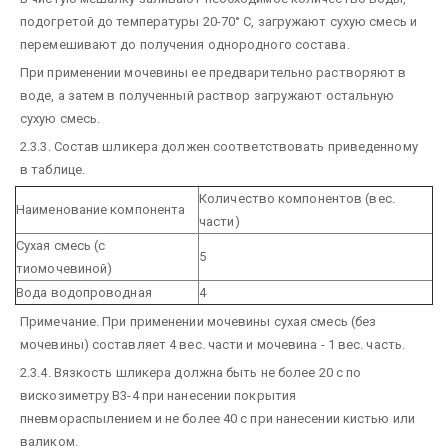
подогретой до температуры 20-70° С, загружают сухую смесь и
перемешивают до получения однородного состава.
При применении мочевины ее предварительно растворяют в
воде, а затем в полученный раствор загружают остальную
сухую смесь.
2.3.3. Состав шликера должен соответствовать приведенному
в таблице.
Количество компонентов (вес.
Наименование компонента
части)
Сухая смесь (с
5
тиомочевиной)
Вода водопроводная
4
Примечание. При применении мочевины сухая смесь (без
мочевины) составляет 4 вес. части и мочевина - 1 вес. часть.
2.3.4. Вязкость шликера должна быть не более 20 с по
вискозиметру B3-4 при нанесении покрытия
пневмораспылением и не более 40 с при нанесении кистью или
валиком.