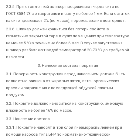
2.3.5. Приготовленный шликер процеживают через сито по
ГОСТ 3584-73 с отверстиями в свету не более 1 мм. Если остаток
на сите превышает 2% (по массе), перемешивание повторяют.
2.3.6. Шликер должен храниться без потери свойств в
герметично закрытой таре в сухих помещениях при температуре
не менее 5 °С в течение не более 6 мес. В случае загустевания
шликер разбавляют водой температурой 20-70 °С до требуемой
вязкости.
3. Нанесение состава покрытия
3.1. Поверхность конструкции перед нанесением должна быть
полностью очищена от жировых пятен, пятен органических
красок и загрязнения с последующей обдувкой сжатым
воздухом.
3.2. Покрытие должно наноситься на конструкцию, имеющую
влажность не более 16% по массе.
3.3. Нанесение состава
3.3.1. Покрытие наносят в три слоя пневмораспылением при
помощи насосов типа БНР по нормативно-технической