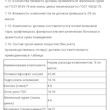
1.13. В качестве пигмента должны применяться железный сурик
по ГОСТ 8135-74 или окись цинка техническая по ГОСТ 10262-73.
1.14. Влажность компонентов не должна превышать 2% по
массе.
1.15. Компоненты должны поставляться в полиэтиленовой
таре, крафтмешках, фанерных или металлических бочонках и
храниться в сухих помещениях.
1.16. Состав сухой смеси покрытия (без учета
производственных потерь) должен соответствовать
приведенному в таблице.
Норма расхода компонентов, % по
Наименование компонента
массе
Полиметафосфат натрия
35-40
Гидроокись алюминия
14-16
Каолин (глина)*
4-6
Зола-унос ТЭС
14-16
Железный сурик (окись
4-6
цинка)
Мочевина (тиомочевина)**
18-22