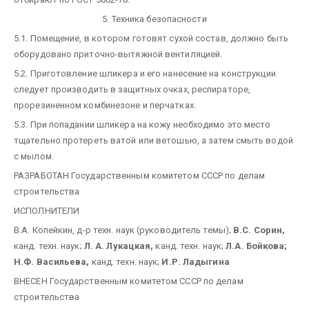
5. Техника безопасности
5.1. Помещение, в котором готовят сухой состав, должно быть
оборудовано приточно-вытяжной вентиляцией.
5.2. Приготовление шликера и его нанесение на конструкции
следует производить в защитных очках, респираторе,
прорезиненном комбинезоне и перчатках.
5.3. При попадании шликера на кожу необходимо это место
тщательно протереть ватой или ветошью, а затем смыть водой
с мылом.
РАЗРАБОТАН Государственным комитетом СССР по делам
строительства
ИСПОЛНИТЕЛИ
В.А. Копейкин, д-р техн. наук (руководитель темы);
В.С. Сорин,
канд. техн. наук;
Л. А. Лукацкая,
канд. техн. наук;
Л.А. Бойкова;
Н.Ф. Васильева,
канд. техн. наук;
И.Р. Ладыгина
ВНЕСЕН Государственным комитетом СССР по делам
строительства