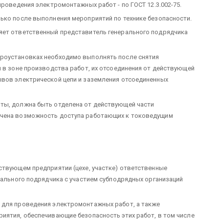
проведения электромонтажных работ - по ГОСТ 12.3.002-75.
ько после выполнения мероприятий по технике безопасности.
яет ответственный представитель генерального подрядчика
роустановках необходимо выполнять после снятия
я в зоне производства работ, их отсоединения от действующей
ывов электрической цепи и заземления отсоединенных
ты, должна быть отделена от действующей части
ючена возможность доступа работающих к токоведущим
ствующем предприятии (цехе, участке) ответственные
рального подрядчика с участием субподрядных организаций
 для проведения электромонтажных работ, а также
иятия, обеспечивающие безопасность этих работ, в том числе