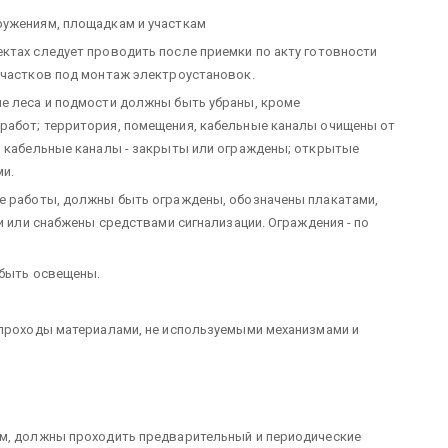
ружениям, площадкам и участкам
ктах следует проводить после приемки по акту готовности
участков под монтаж электроустановок.
ые леса и подмости должны быть убраны, кроме
работ; территория, помещения, кабельные каналы очищены от
и кабельные каналы - закрыты или ограждены; открытые
и.
ые работы, должны быть ограждены, обозначены плакатами,
ми или снабжены средствами сигнализации. Ограждения - по
 быть освещены.
 проходы материалами, не используемыми механизмами и
ам, должны проходить предварительный и периодические