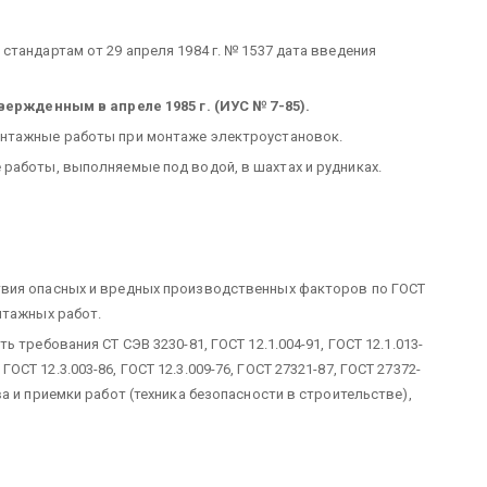
тандартам от 29 апреля 1984 г. № 1537 дата введения
вержденным в апреле 1985 г. (ИУС № 7-85).
онтажные работы при монтаже электроустановок.
работы, выполняемые под водой, в шахтах и рудниках.
твия опасных и вредных производственных факторов по ГОСТ
нтажных работ.
 требования СТ СЭВ 3230-81, ГОСТ 12.1.004-91, ГОСТ 12.1.013-
, ГОСТ 12.3.003-86, ГОСТ 12.3.009-76, ГОСТ 27321-87, ГОСТ 27372-
а и приемки работ (техника безопасности в строительстве),