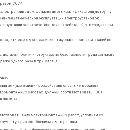
равом СССР.
 с электроприводом, должны иметь квалификационную группу
правилам технической эксплуатации электроустановок
эксплуатации электроустановок потребителей, утвержденным
оводить ежегодно с записью в журнале проверки знаний по
х, должны пройти инструктаж по безопасности труда согласно
 реже одного раза в три месяца.
ющих
ения или уменьшения воздействия опасных и вредных
тромонтажных работах, должны соответствовать ГОСТ
ва защиты.
етствовать виду электромонтажных работ, условиям их
трументу, приспособлениям и материалам.
ве, должны быть обеспечены средствами индивидуальной