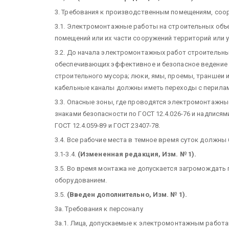
3. Требования к производственным помещениям, соо
3.1. Электромонтажные работы на строительных объе
помещений или их части сооружений территорий или 
3.2. До начала электромонтажных работ строительн
обеспечивающих эффективное и безопасное ведение 
строительного мусора; люки, ямы, проемы, траншеи 
кабельные каналы должны иметь переходы с перилам
3.3. Опасные зоны, где проводятся электромонтажн
знаками безопасности по ГОСТ 12.4.026-76 и надпися
ГОСТ 12.4.059-89 и ГОСТ 23407-78.
3.4. Все рабочие места в темное время суток должны
3.1-3.4.
(Измененная редакция, Изм. № 1).
3.5. Во время монтажа не допускается загромождать
оборудованием.
3.5.
(Введен дополнительно, Изм. № 1).
3а. Требования к персоналу
3а.1. Лица, допускаемые к электромонтажным работ