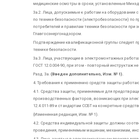
медицинские осмотры в сроки, установленные Минзд
3а.2. Лица, допускаемые к работам на оборудовании
по технике безопасности (электробезопасности) по 
потребителей и правилам техники безопасности при 
Главгосэнергонадзором.
Подтверждение квалификационной группы следует пр
технике безопасности.
3а.3. Лица, участвующие в электромонтажных работа
ГОСТ 12.0.004-90, при этом - повторный инструктаж не
Разд. 3а.
(Введен дополнительно, Изм. № 1).
4. Требования к применению средств защиты работа
4.1. Средства защиты, применяемые для предотвращ
производственных факторов, возникающих при элек
12.4.011-89 и стандартам ССБТ на конкретные средст
(Измененная редакция, Изм. № 1).
4.2. Средства индивидуальной защиты должны соотв
проведения, применяемым машинам, механизмам, инс
4.3. Лица, занятые в электромонтажном производст