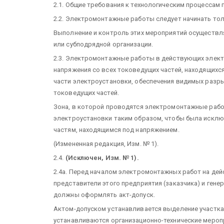
2.1. Общие требования к технологическим процессам 
2.2. Электромонтажные работы следует начинать тол
Выполнение и контроль этих мероприятий осуществл
или субподрядной организации.
2.3. Электромонтажные работы в действующих элект
напряжения со всех токоведущих частей, находящихс
части электроустановки, обеспечения видимых разр
токоведущих частей.
Зона, в которой проводятся электромонтажные рабо
электроустановки таким образом, чтобы была искл
частям, находящимся под напряжением.
(Измененная редакция, Изм. № 1).
2.4.
(Исключен, Изм. № 1).
2.4а. Перед началом электромонтажных работ на дей
представители этого предприятия (заказчика) и гене
должны оформлять акт-допуск.
Актом-допуском устанавливается выделение участка
устанавливаются организационно-технические меропр