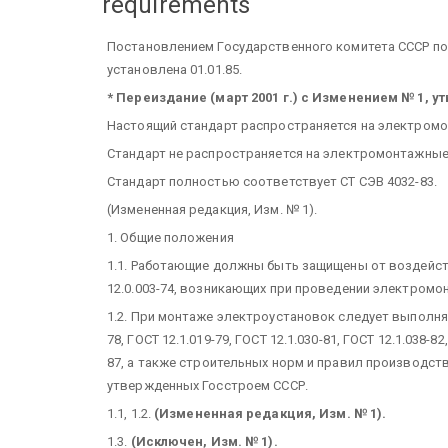
requirements
Постановлением Государственного комитета СССР по с
установлена 01.01.85.
* Переиздание (март 2001 г.) с Изменением № 1, ут
Настоящий стандарт распространяется на электром
Стандарт не распространяется на электромонтажные 
Стандарт полностью соответствует СТ СЭВ 4032-83.
(Измененная редакция, Изм. № 1).
1. Общие положения
1.1. Работающие должны быть защищены от воздейс
12.0.003-74, возникающих при проведении электромо
1.2. При монтаже электроустановок следует выполнять
78, ГОСТ 12.1.019-79, ГОСТ 12.1.030-81, ГОСТ 12.1.038-82
87, а также строительных норм и правил производств
утвержденных Госстроем СССР.
1.1, 1.2.
(Измененная редакция, Изм. № 1).
1.3.
(Исключен, Изм. № 1).