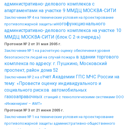
административно-делового комплекса
с
апартаментами на участке 9 ММДЦ МОСКВА-СИТИ
Заключение № 4 на технические условия на проектирование
ногофункционального
противопожарной защиты м
административно-делового комплекса
на участке 10
ММДЦ МОСКВА-СИТИ (блок С 2-я очередь)
Протокол № 2 от 31 мая 2005 г.
Заключение № 1 на расчетную оценку обеспечения уровня
в здании торгового
безопасности людей на случай пожара
комплекса по адресу: г. Пушкино,
Московский
проспект, район дома 52
тчет Академии ГПС МЧС России на
Заключение № 2 на о
тему: «Провести оценку
индивидуального и
социального рисков автомобильных
газозаправочных
станций с технологическими системами ООО
«Инжиниринг – АМТ»
Протокол № 3 от 21 июня 2005 г.
Заключение № 1 на технические условия на проектирование
противопожарной защиты административно-общественного