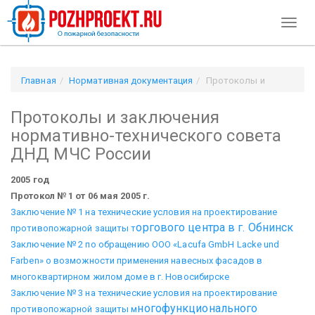
Toggl
naviga
Главная
Нормативная документация
Протоколы и
заключения нормативно-технического совета ДНД МЧС
Протоколы и заключения
России
нормативно-технического совета
ДНД МЧС России
2005 год
Протокол № 1 от 06 мая 2005 г.
Заключение № 1 на технические условия на проектирование
оргового центра в г. Обнинск
противопожарной защиты т
Заключение № 2 по обращению ООО «Lacufa GmbH Lacke und
Farben» о возможности применения навесных фасадов в
многоквартирном жилом доме в г. Новосибирске
Заключение № 3 на технические условия на проектирование
ногофункционального
противопожарной защиты м