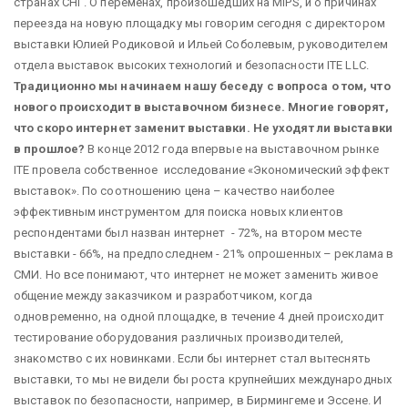
странах СНГ. О переменах, произошедших на MIPS, и о причинах
переезда на новую площадку мы говорим сегодня с директором
выставки Юлией Родиковой и Ильей Соболевым, руководителем
отдела выставок высоких технологий и безопасности ITE LLC.
Традиционно мы начинаем нашу беседу с вопроса о том, что
нового происходит в выставочном бизнесе. Многие говорят,
что скоро интернет заменит выставки. Не уходят ли выставки
в прошлое?
В конце 2012 года впервые на выставочном рынке
ITE провела собственное исследование «Экономический эффект
выставок». По соотношению цена – качество наиболее
эффективным инструментом для поиска новых клиентов
респондентами был назван интернет - 72%, на втором месте
выставки - 66%, на предпоследнем - 21% опрошенных – реклама в
СМИ. Но все понимают, что интернет не может заменить живое
общение между заказчиком и разработчиком, когда
одновременно, на одной площадке, в течение 4 дней происходит
тестирование оборудования различных производителей,
знакомство с их новинками. Если бы интернет стал вытеснять
выставки, то мы не видели бы роста крупнейших международных
выставок по безопасности, например, в Бирмингеме и Эссене. И