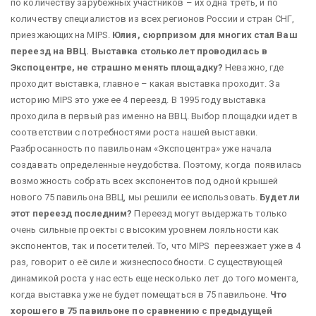
по количеству зарубежных участников – их одна треть, и по
количеству специалистов из всех регионов России и стран СНГ,
приезжающих на MIPS.
Юлия, сюрпризом для многих стал Ваш
переезд на ВВЦ. Выставка столько лет проводилась в
Экспоцентре, не страшно менять площадку?
Неважно, где
проходит выставка, главное – какая выставка проходит. За
историю MIPS это уже ее 4 переезд. В 1995 году выставка
проходила в первый раз именно на ВВЦ. Выбор площадки идет в
соответствии с потребностями роста нашей выставки.
Разбросанность по павильонам «Экспоцентра» уже начала
создавать определенные неудобства. Поэтому, когда появилась
возможность собрать всех экспонентов под одной крышей
нового 75 павильона ВВЦ, мы решили ее использовать.
Будет ли
этот переезд последним?
Переезд могут выдержать только
очень сильные проекты с высоким уровнем лояльности как
экспонентов, так и посетителей. То, что MIPS переезжает уже в 4
раз, говорит о её силе и жизнеспособности. С существующей
динамикой роста у нас есть еще несколько лет до того момента,
когда выставка уже не будет помещаться в 75 павильоне.
Что
хорошего в 75 павильоне по сравнению с предыдущей