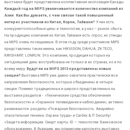
выставке будет представлена коллективная экспозиция Канады.
Каждый год на MIPS увеличивается количество компаний из
Азии. Как Вы думаете, с чем связан такой повышенный
интерес участников из Китая, Кореи, Тайваня?
У них есть
конкурентоспособные цены и технологии, а у нас – рынок сбыта.
На продукцию компаний из Китая, Тайваня есть спрос, их стенды
на MIPS очень посещаемые. В этом году среди участников MIPS
представлены такие имена, как HIKVISION, DAHUA, ZK TECO,
RAYSHARP, LONRUN. Это компании, продукция которых на
сегодняшний день востребована не только в их странах, но и по
всему миру.
Будут ли на MIPS 2013 представлены новые
секции?
Выставка MIPS уже давно охватила практически все
направления безопасности, которые объединены в четыре
секции. Помимо традиционных и широко представленных на
выставке разделов - «Технические средства обеспечения
безопасности» и «Охранное телевидение и наблюдение», активно
развиваются разделы «Пожарная безопасность. Аварийно-
спасательная техника. Охрана труда» и Cardex & IT Security/
«Защита информации. Смарт карты. ID – технологии. Банковское
оборудование». В будущем, мы планируем наполнять выставку