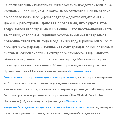
на отечественных выставках. MIPS посетили представители 7384
компаний – больше, чем на какой-либо отечественной выставке
по безопасности. Все цифры подтверждаются аудитом UFI и
данными регистрации.
Деловая программа, что будет в этом
году?
Деловая программа MIPS Forum – это неотъемлемая часть
выставки, которой мы уделяем особое внимание и стараемся
совершенствовать из года в год. В 2013 году в рамках MIPS Forum
пройдут 3 конференции: юбилейная конференция по комплексным
системам безопасности и антитеррористической защищенности
объектов подземного пространства города Москвы, которая
проходит уже на протяжении 10 лет при поддержке и участии
Правительства Москвы, конференция
«Комплексная
безопасность торговых центров и ритейла»
, на которой впервые
в России состоится презентация единственного в мире
независимого исследования по потерям в рознице – «Всемирный
барометр краж в розничной торговле» (The Global Retail Theft
Barometer). И, наконец, конференция
«Облачное
видеонаблюдение, видеоаналитика и безопасность»
по одному из
самых актуальных трендов рынка – видеонаблюдение как