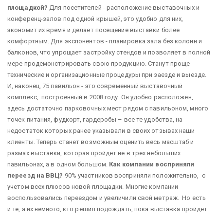
площадкой?
Для посетителей - расположение выставочных и
конференц-залов под одной крышей, это удобно для них,
экономит их время и делает посещение выставки более
комфортным. Для экспонентов - планировка зала без колонн и
балконов, что упрощает застройку стендов и позволяет в полной
мере продемонстрировать свою продукцию. Станут проще
технические и организационные процедуры при заезде и выезде.
И, наконец, 75 павильон - это современный выставочный
комплекс, построенный в 2008 году. Он удобно расположен,
здесь достаточно парковочных мест рядом с павильоном, много
точек питания, фудкорт, гардеробы – все те удобства, на
недостаток которых ранее указывали в своих отзывах наши
клиенты. Теперь станет возможным оценить весь масштаб и
размах выставки, которая пройдет не в трех небольших
павильонах, а в одном большом.
Как компании восприняли
переезд на ВВЦ?
90% участников восприняли положительно, с
учетом всех плюсов новой площадки. Многие компании
воспользовались переездом и увеличили свой метраж. Но есть
и те, а их немного, кто решил подождать, пока выставка пройдет