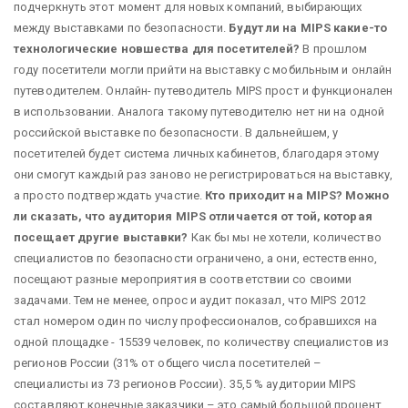
подчеркнуть этот момент для новых компаний, выбирающих
между выставками по безопасности.
Будут ли на MIPS какие-то
технологические новшества для посетителей?
В прошлом
году посетители могли прийти на выставку с мобильным и онлайн
путеводителем. Онлайн- путеводитель MIPS прост и функционален
в использовании. Аналога такому путеводителю нет ни на одной
российской выставке по безопасности. В дальнейшем, у
посетителей будет система личных кабинетов, благодаря этому
они смогут каждый раз заново не регистрироваться на выставку,
а просто подтверждать участие.
Кто приходит на MIPS? Можно
ли сказать, что аудитория MIPS отличается от той, которая
посещает другие выставки?
Как бы мы не хотели, количество
специалистов по безопасности ограничено, а они, естественно,
посещают разные мероприятия в соответствии со своими
задачами. Тем не менее, опрос и аудит показал, что MIPS 2012
стал номером один по числу профессионалов, собравшихся на
одной площадке - 15539 человек, по количеству специалистов из
регионов России (31% от общего числа посетителей –
специалисты из 73 регионов России). 35,5 % аудитории MIPS
составляют конечные заказчики – это самый большой процент