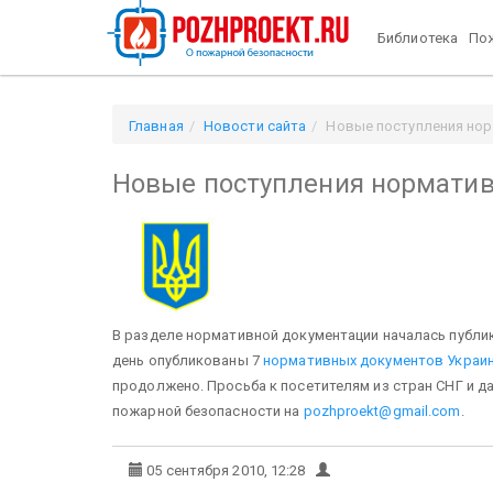
Библиотека
Пож
Главная
Новости сайта
Новые поступления но
Новые поступления нормати
В разделе нормативной документации началась публи
день опубликованы 7
нормативных документов Украи
продолжено. Просьба к посетителям из стран СНГ и д
пожарной безопасности на
pozhproekt@gmail.com
.
05 сентября 2010, 12:28