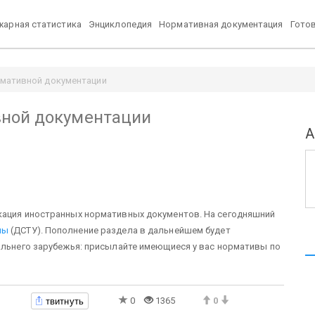
арная статистика
Энциклопедия
Нормативная документация
Гото
рмативной документации
вной документации
А
кация иностранных нормативных документов. На сегодняшний
ны
(ДСТУ). Пополнение раздела в дальнейшем будет
альнего зарубежья: присылайте имеющиеся у вас нормативы по
твитнуть
0
1365
0