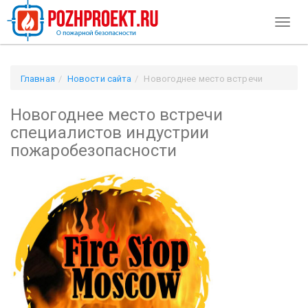
Toggl
naviga
Главная
Новости сайта
Новогоднее место встречи
специалистов индустрии пожаробезопасности
Новогоднее место встречи
специалистов индустрии
пожаробезопасности