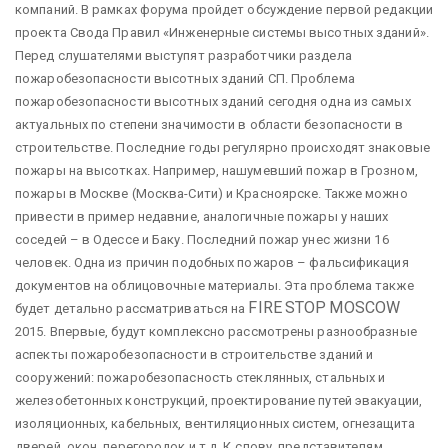
компаний. В рамках форума пройдет обсуждение первой редакции
проекта Свода Правил «Инженерные системы высотных зданий».
Перед слушателями выступят разработчики раздела
пожаробезопасности высотных зданий СП. Проблема
пожаробезопасности высотных зданий сегодня одна из самых
актуальных по степени значимости в области безопасности в
строительстве. Последние годы регулярно происходят знаковые
пожары на высотках. Например, нашумевший пожар в Грозном,
пожары в Москве (Москва-Сити) и Красноярске. Также можно
привести в пример недавние, аналогичные пожары у наших
соседей – в Одессе и Баку. Последний пожар унес жизни 16
человек. Одна из причин подобных пожаров – фальсификация
документов на облицовочные материалы. Эта проблема также
FIRE
STOP
MOSCOW
будет детально рассматриваться на
2015. Впервые, будут комплексно рассмотрены разнообразные
аспекты пожаробезопасности в строительстве зданий и
сооружений: пожаробезопасность стеклянных, стальных и
железобетонных конструкций, проектирование путей эвакуации,
изоляционных, кабельных, вентиляционных систем, огнезащита
дверей, окон, перегородок и т.д. К слову, представителям