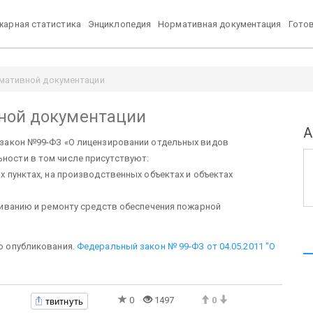
арная статистика
Энциклопедия
Нормативная документация
Гото
мативной документации
ной документации
А
н закон №99-ФЗ «О лицензировании отдельных видов
ьности в том числе присутствуют:
 пунктах, на производственных объектах и объектах
живанию и ремонту средств обеспечения пожарной
го опубликования.
Федеральный закон № 99-ФЗ от 04.05.2011 "О
твитнуть
0
1497
0