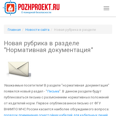
Toggl
naviga
Главная
Новости сайта
Новая рубрика в разделе
"Нормативная документация"
Новая рубрика в разделе
"Нормативная документация"
Уважаемые посетители! В разделе "нормативная документация"
появился новый раздел - "
Письма
". В данном разделе будут
публиковаться письма с разъяснением нормативных положений
от издателей норм. Первое опубликованное письмо от ФГУ
ВНИИПО МЧС России касается наиболее обсуждаемого вопроса:
порядок применения огнестойких кабелей для кабельных линий