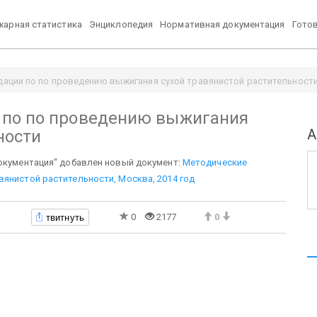
арная статистика
Энциклопедия
Нормативная документация
Гото
ации по по проведению выжигания сухой травянистой растительност
 по по проведению выжигания
А
ности
документация" добавлен новый документ:
Методические
янистой растительности, Москва, 2014 год
твитнуть
0
2177
0