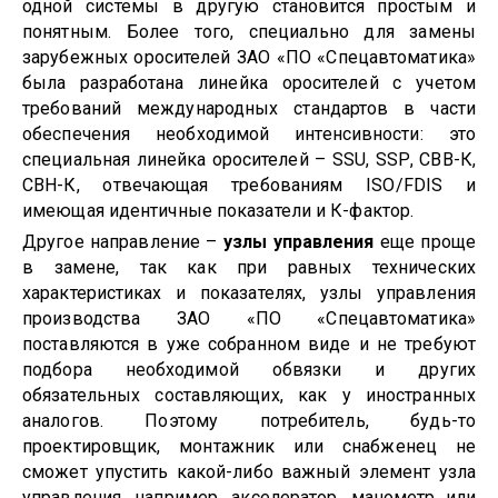
одной системы в другую становится простым и
понятным. Более того, специально для замены
зарубежных оросителей ЗАО «ПО «Спецавтоматика»
была разработана линейка оросителей с учетом
требований международных стандартов в части
обеспечения необходимой интенсивности: это
специальная линейка оросителей –
SSU
,
SSP
, СВВ-К,
СВН-К, отвечающая требованиям
ISO
/
FDIS
и
имеющая идентичные показатели и К-фактор.
Другое направление –
узлы управления
еще проще
в замене, так как при равных технических
характеристиках и показателях, узлы управления
производства ЗАО «ПО «Спецавтоматика»
поставляются в уже собранном виде и не требуют
подбора необходимой обвязки и других
обязательных составляющих, как у иностранных
аналогов. Поэтому потребитель, будь-то
проектировщик, монтажник или снабженец не
сможет упустить какой-либо важный элемент узла
управления, например, акселератор, манометр или