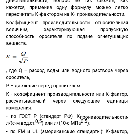
действительности, вопрос не так сложен, как
кажется, применив одну формулу можно легко
пересчитать К-фактором на К- производительности.
Коэффициент производительности: относительная
величина, характеризующая пропускную
способность оросителя по подаче огнетушащих
веществ.
, где Q – расход воды или водного раствора через
ороситель,
Р – давление перед оросителем
К - коэффициент производительности или К-фактор,
рассчитываемый через следующие единицы
измерения:
- по ГОСТ Р (стандарт РФ): К
,
производительности
0,5
0,5
л/(с∙м.вод.ст.
) или л/(10∙с∙МПа
);
- по FM и UL (американские стандарты): К-фактор,