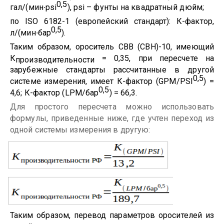
0,5
гал/(мин∙psi
),
psi
– фунты на квадратный дюйм;
по ISO 6182-1 (европейский стандарт): К-фактор,
0,5
л/(мин∙бар
).
Таким образом, ороситель СВВ (СВН)-10, имеющий
К
= 0,35, при пересчете на
производительности
зарубежные стандарты рассчитанные в другой
0,5
системе измерения, имеет К-фактор (
GPM
/
PSI
) =
0,5
4,6; К-фактор (
LPM
/бар
) = 66,3.
Для простого пересчета можно использовать
формулы, приведенные ниже, где учтен переход из
одной системы измерения в другую:
Таким образом, перевод параметров оросителей из