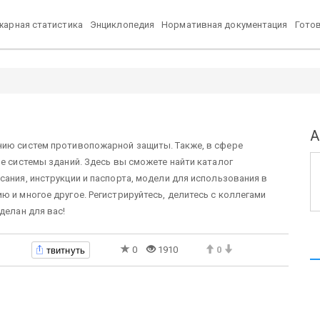
арная статистика
Энциклопедия
Нормативная документация
Гото
А
нию систем противопожарной защиты. Также, в сфере
ые системы зданий. Здесь вы сможете найти каталог
сания, инструкции и паспорта, модели для использования в
 и многое другое. Регистрируйтесь, делитесь с коллегами
делан для вас!
твитнуть
0
1910
0