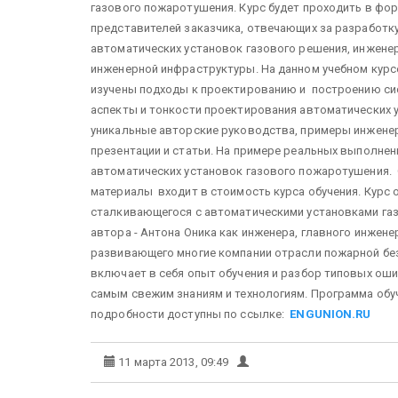
газового пожаротушения. Курс будет проходить в фор
представителей заказчика, отвечающих за разработку
автоматических установок газового решения, инжене
инженерной инфраструктуры. На данном учебном курс
изучены подходы к проектированию и построению сис
аспекты и тонкости проектирования автоматических 
уникальные авторские руководства, примеры инженер
презентации и статьи. На примере реальных выполне
автоматических установок газового пожаротушения. О
материалы входит в стоимость курса обучения. Курс 
сталкивающегося с автоматическими установками газ
автора - Антона Оника как инженера, главного инжене
развивающего многие компании отрасли пожарной бе
включает в себя опыт обучения и разбор типовых оши
самым свежим знаниям и технологиям. Программа обу
подробности доступны по ссылке:
ENGUNION.RU
11 марта 2013, 09:49