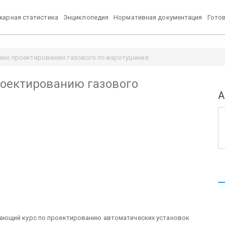
арная статистика
Энциклопедия
Нормативная документация
Гото
нию проектированию газового пожаротушения
роектированию газового
А
ающий курс по проектированию автоматических установок