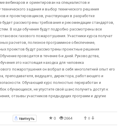
ме вебинаров и ориентирован на специалистов и
 технического задания и выбор технического решения
ров и проектировщиков, участвующих в разработке
е будет рассмотрены требования и рекомендации стандартов,
тем. В ходе обучения будут подробно рассмотрены все
установок газового пожаротушения. Участники курса получат
ных расчетов, полезное программное обеспечение,
нных проектов будут рассмотрены проектные решения
бучение проводится в течение 6-и дней. Руководства,
обучения это настоящая находка для человека
ового пожаротушения он вобрал в себя многолетний опыт его
ра, преподавателя, ведущего, директора, работающего и
зопасности. Обучающий курс полностью переработан и
бок обучающихся, не упустите свой шанс получить доступ к
чения, отзывы участников предыдущих программ и другие
твитнуть
0
2664
0