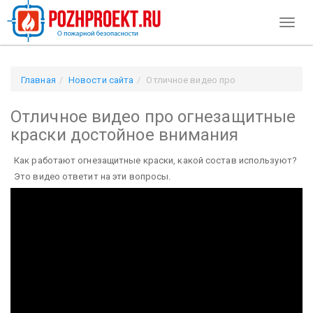
Toggl
naviga
Главная
Новости сайта
Отличное видео про
огнезащитные краски достойное внимания
Отличное видео про огнезащитные
краски достойное внимания
Как работают огнезащитные краски, какой состав используют?
Это видео ответит на эти вопросы.