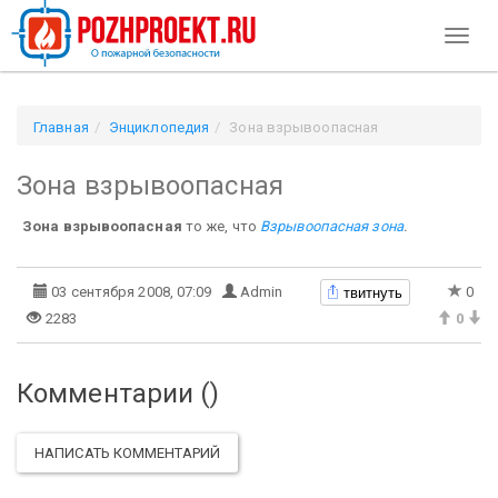
Toggl
naviga
Главная
Энциклопедия
Зона взрывоопасная
Зона взрывоопасная
Зона взрывоопасная
то же, что
Взрывоопасная зона
.
твитнуть
03 сентября 2008, 07:09
Admin
0
2283
0
Комментарии (
)
НАПИСАТЬ КОММЕНТАРИЙ