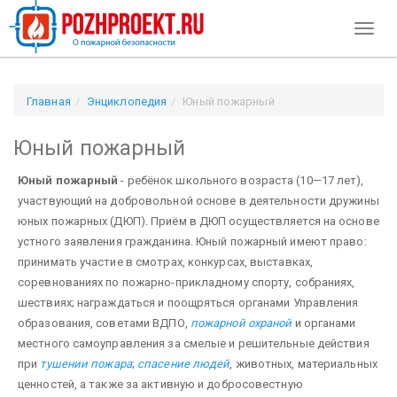
Toggl
naviga
Главная
Энциклопедия
Юный пожарный
Юный пожарный
Юный пожарный
- ребёнок школьного возраста (10—17 лет),
участвующий на добровольной основе в деятельности дружины
юных пожарных (ДЮП). Приём в ДЮП осуществляется на основе
устного заявления гражданина. Юный пожарный имеют право:
принимать участие в смотрах, конкурсах, выставках,
соревнованиях по пожарно-прикладному спорту, собраниях,
шествиях; награждаться и поощряться органами Управления
образования, советами ВДПО,
пожарной охраной
и органами
местного самоуправления за смелые и решительные действия
при
тушении пожара
;
спасение людей
, животных, материальных
ценностей, а также за активную и добросовестную