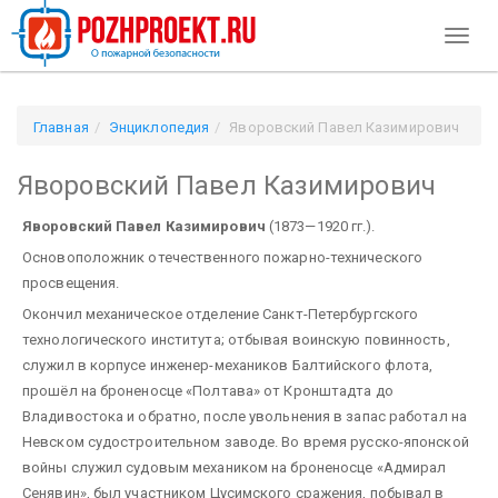
Toggl
naviga
Главная
Энциклопедия
Яворовский Павел Казимирович
Яворовский Павел Казимирович
Яворовский Павел Казимирович
(1873—1920 гг.).
Основоположник отечественного пожарно-технического
просвещения.
Окончил механическое отделение Санкт-Петербургского
технологического института; отбывая воинскую повинность,
служил в корпусе инженер-механиков Балтийского флота,
прошёл на броненосце «Полтава» от Кронштадта до
Владивостока и обратно, после увольнения в запас работал на
Невском судостроительном заводе. Во время русско-японской
войны служил судовым механиком на броненосце «Адмирал
Сенявин», был участником Цусимского сражения, побывал в