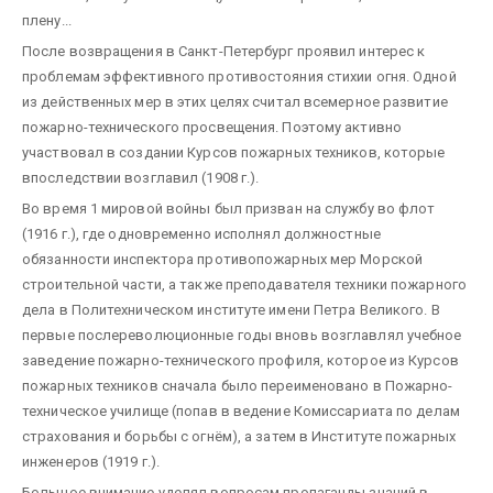
плену...
После возвращения в Санкт-Петербург проявил интерес к
проблемам эффективного противостояния стихии огня. Одной
из действенных мер в этих целях считал всемерное развитие
пожарно-технического просвещения. Поэтому активно
участвовал в создании Курсов пожарных техников, которые
впоследствии возглавил (1908 г.).
Во время 1 мировой войны был призван на службу во флот
(1916 г.), где одновременно исполнял должностные
обязанности инспектора противопожарных мер Морской
строительной части, а также преподавателя техники пожарного
дела в Политехническом институте имени Петра Великого. В
первые послереволюционные годы вновь возглавлял учебное
заведение пожарно-технического профиля, которое из Курсов
пожарных техников сначала было переименовано в Пожарно-
техническое училище (попав в ведение Комиссариата по делам
страхования и борьбы с огнём), а затем в Институте пожарных
инженеров (1919 г.).
Большое внимание уделял вопросам пропаганды знаний в