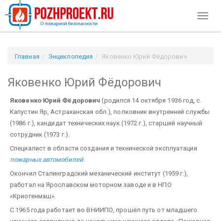
Toggl
naviga
Главная
Энциклопедия
Яковенко Юрий Фёдорович
Яковенко Юрий Фёдорович
Яковенко Юрий Фёдорович
(родился 14 октября 1936 год, с.
Капустин Яр, Астраханская обл.), полковник внутренней службы
(1986 г.), кандидат технических наук (1972 г.), старший научный
сотрудник (1973 г.).
Специалист в области создания и технической эксплуатации
пожарных автомобилей
.
Окончил Сталинградский механический институт (1959 г.),
работал на Ярославском моторном заводе и в НПО
«Криогенмаш».
С 1965 года работает во ВНИИПО, прошёл путь от младшего