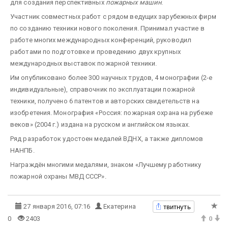
для создания перспективных
пожарных машин
.
Участник совместных работ с рядом ведущих зарубежных фирм
по созданию техники нового поколения. Принимал участие в
работе многих международных конференций, руководил
работами по подготовке и проведению двух крупных
международных выставок пожарной техники.
Им опубликовано более 300 научных трудов, 4 монографии (2-е
индивидуальные), справочник по эксплуатации пожарной
техники, получено 6 патентов и авторских свидетельств на
изобретения. Монография «Россия: пожарная охрана на рубеже
веков» (2004 г.) издана на русском и английском языках.
Ряд разработок удостоен медалей ВДНХ, а также дипломов
НАНПБ.
Награждён многими медалями, знаком «Лучшему работнику
пожарной охраны МВД СССР».
твитнуть
27 января 2016, 07:16
Екатерина
0
2403
0