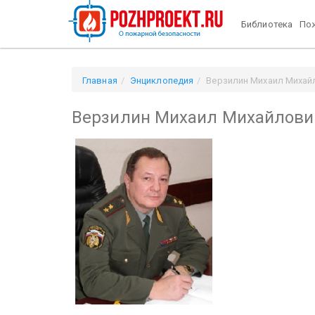
Библиотека
Пож
Главная
Энциклопедия
Верзилин Михаил Михай
Верзилин Михаил Михайлови