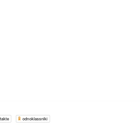
takte
odnoklassniki