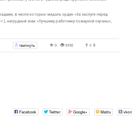
дами, в числе которых: медаль орден «За заслуги перед
00 г.), нагрудный знак «Лучшему работнику пожарной охраны»,
твитнуть
0
3392
0
Facebook
Twitter
Google+
Mailru
vkon