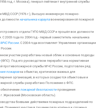
1956 год, г. Москва), генерал-лейтенант внутренней службы
е МВД СССР (1976 г.), Высшую инженерную пожарно-
 в должности
начальника караула
военизированной пожарной
оргстроевого отдела ГУПО МВД СССР и прошёл все должности
 С 2003 года по 2004 год - первый заместитель начальника
 МЧС России
.
С 2004 года возглавляет Управление организации
 России.
енном участии разработаны новый облик и основные подходы
ы
(ФПС). Под его руководством переработана нормативная
ой противопожарной службы МЧС России, подготовлен ряд
ния пожаров
на объектах, критически важных для
перечня организаций, в которых создаются объектовые и
ожарной службы разработано Положение о ФПС.
в обеспечении
пожарной безопасности
проведения
г. Жуковский (Московская область).
уководства боевыми действиями пожарных подразделений по
ий. Принимал участие в тушении ряда крупных и сложных