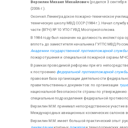
Верзилин Михаил Михайлович
(родился 3 сентября 
(2006 г.).
Окончил Ленинградское пожарно-техническое училищ
техническую школу МВД СССР (1984 г.). Начал службу
части (ВПЧ) № 10 УПО ГУВД Мосгорисполкома.
В 1984 году был назначен на должность инспектора 
вплоть до заместителя начальника ГУГПС МВД России.
Академии госу­дарственной противопожарной службы
пожаротушения и специальной пожарной охраны МЧС
В рамках проводимой реформы при его непосредств
к построению
федеральной противопожарной служб
правовая база организации деятельности федеральн
правительственных документов: по организации
туше
национальной безопасности страны по утверждению 
специальные подразделения федеральной противоп
Верзилин М.М. принимал непосредственное участие 
Международных авиационных космических салонов в 
Верзилин М.М. имеет большой практический опыт р
ликвидации
крупных
пожаров
и технологических авар