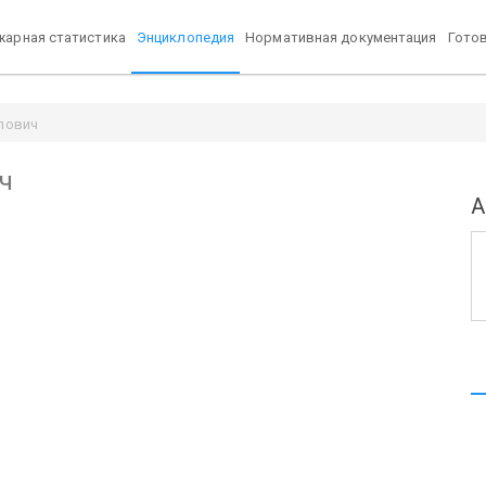
арная статистика
Энциклопедия
Нормативная документация
Гото
лович
ч
А