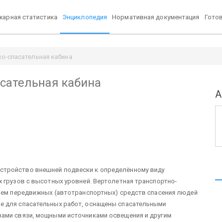
арная статистика
Энциклопедия
Нормативная документация
Гото
о-спасательная кабина
сательная кабина
А
устройство внешней подвески к определённому виду
х грузов с высотных уровней. Вертолетная транспортно-
вием передвижных (автотранспортных) средств спасения людей
е для спасательных работ, оснащены спасательными
вами связи, мощными источниками освещения и другим