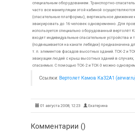
специальным оборудованием. Транспортно-спасатель
часто все манипуляции этой кабиной осуществляются
(спасательные платформы), вертикальное движение 
эвакуировать до 16 человек одновременно. Для пров
используется специально оборудованный вертолёт К
входят индивидуальные спасательные устройства и тр
(подвешивается на канате лебёдки) предназначена для
т. п. элементов фасадов высотных зданий. ТСК-2 и Т
эвакуации людей с крыш высотных зданий в случаях, 
спасаемых. С помощью ТСК-2 и ТСК-3 можно одноврем
Ссылки:
Вертолет Камов Ка32А1 (airwar.ru
01 августа 2008, 12:23
Екатерина
Комментарии (
)