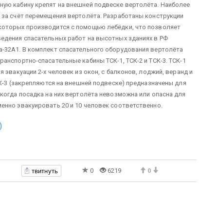
ную кабину крепят на внешней подвеске вертолёта. Наиболее
 за счёт перемещения вертолёта. Разработаны конструкции
которых производится с помощью лебёдки, что позволяет
едения спасательных работ на высотных зданиях в РФ
а-32А1. В комплект спасательного оборудования вертолёта
анспортно-спасательные кабины ТСК-1, ТСК-2 и ТСК-3. ТСК-1
 эвакуации 2-х человек из окон, с балконов, лоджий, веранд и
СК-3 (закрепляются на внешней подвеске) предназначены для
когда посадка на них вертолёта невозможна или опасна для
енно эвакуировать 20 и 10 человек соответственно.
)
твитнуть
0
6219
0