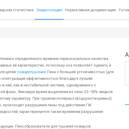
арная статистика
Энциклопедия
Нормативная документация
Гото
А
 течение определённого времени первоначальные свойства.
лавных её характеристик, поскольку она позволяет оценить и
для целей
пожаротушения
. Пена с большей устойчивостью (для
й огнетушащей эффективностью благодаря лучшей
в ней, как в нестабильной системе, одновременно с
кой фазы. Фиксируя время выделения из пены 25—50% жидкой
 этому параметру. При тушении полярных (водорастворимых)
ы, происходит разрушение пены под действием ГЖ.
жидкостей, характеризуется также временем разрушения
продукции. Пенообразователи для тушения пожаров.