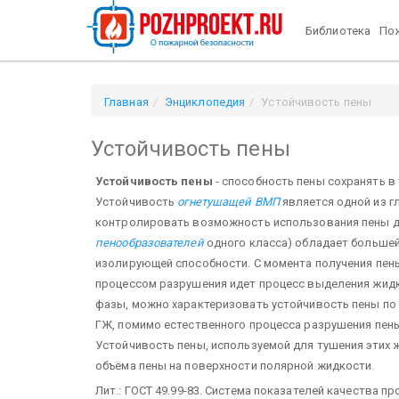
Библиотека
Пож
Главная
Энциклопедия
Устойчивость пены
Устойчивость пены
Устойчивость пены
- способность пены сохранять в
Устойчивость
огнетушащей ВМП
является одной из г
контролировать возможность использования пены 
пенообразователей
одного класса) обладает больше
изолирующей способности. С момента получения пены 
процессом разрушения идет процесс выделения жид
фазы, можно характеризовать устойчивость пены по
ГЖ, помимо естественного процесса разрушения пен
Устойчивость пены, используемой для тушения этих 
объёма пены на поверхности полярной жидкости.
Лит.: ГОСТ 49.99-83. Система показателей качества 