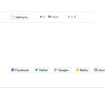
твитнуть
0
2626
0
Facebook
Twitter
Google+
Mailru
vkon