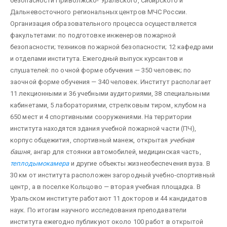
безопасности Приволжско- Уральского, Сибирского и
Дальневосточного региональных центров МЧС России.
Организация образовательного процесса осуществляется
факультетами: по подготовке инженеров пожарной
безопасности; техников пожарной безопасности; 12 кафедрами
и отделами института. Ежегодный выпуск курсантов и
слушателей: по очной форме обучения — 350 человек; по
заочной форме обучения — 340 человек. Институт располагает
11 лекционными и 36 учебными аудиториями, 38 специальными
кабинетами, 5 лабораториями, стрелковым тиром, клубом на
650 мест и 4 спортивными сооружениями. На территории
института находятся здания учебной пожарной части (ПЧ),
корпус общежития, спортивный манеж, открытая
учебная
башня
, ангар для стоянки автомобилей, медицинская часть,
теплодымокамера
и другие объекты жизнеобеспечения вуза. В
30 км от института расположен загородный учебно-спортивный
центр, а в поселке Кольцово — вторая учебная площадка. В
Уральском институте работают 11 докторов и 44 кандидатов
наук. По итогам научного исследования преподаватели
института ежегодно публикуют около 100 работ в открытой