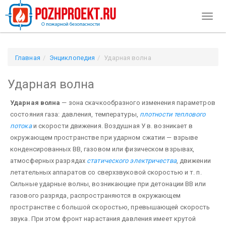
Toggl
naviga
Главная
Энциклопедия
Ударная волна
Ударная волна
Ударная волна
— зона скачкообразного изменения параметров
состояния газа: давления, температуры,
плотности теплового
потока
и скорости движения. Воздушная У в. возникает в
окружающем пространстве при ударном сжатии — взрыве
конденсированных ВВ, газовом или физическом взрывах,
атмосферных разрядах
статического электричества
, движении
летательных аппаратов со сверхзвуковой скоростью и т. п.
Сильные ударные волны, возникающие при детонации ВВ или
газового разряда, распространяются в окружающем
пространстве с большой скоростью, превышающей скорость
звука. При этом фронт нарастания давления имеет крутой