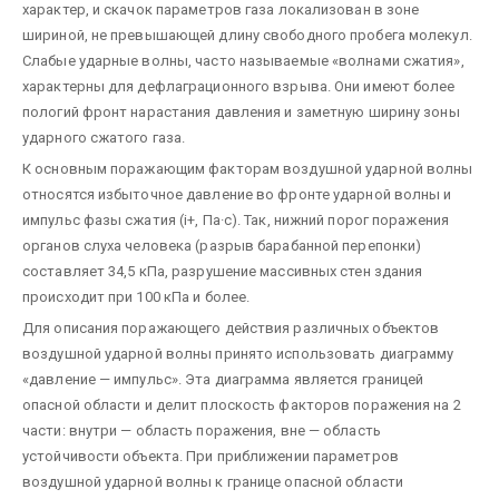
характер, и скачок параметров газа локализован в зоне
шириной, не превышающей длину свободного пробега молекул.
Слабые ударные волны, часто называемые «волнами сжатия»,
характерны для дефлаграционного взрыва. Они имеют более
пологий фронт нарастания давления и заметную ширину зоны
ударного сжатого газа.
К основным поражающим факторам воздушной ударной волны
относятся избыточное давление во фронте ударной волны и
импульс фазы сжатия (i+, Па·с). Так, нижний порог поражения
органов слуха человека (разрыв барабанной перепонки)
составляет 34,5 кПа, разрушение массивных стен здания
происходит при 100 кПа и более.
Для описания поражающего действия различных объектов
воздушной ударной волны принято использовать диаграмму
«давление — импульс». Эта диаграмма является границей
опасной области и делит плоскость факторов поражения на 2
части: внутри — область поражения, вне — область
устойчивости объекта. При приближении параметров
воздушной ударной волны к границе опасной области