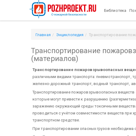
Библиотека
Пож
Главная
Энциклопедия
Транспортирование пож
Транспортирование пожаров
(материалов)
Транспортирование пожаровзрывоопасных вещес
различными видами транспорта: пневмотранспорт, т
железно-дорожный транспорт, водный транспорт, ави
Транспортирование пожаровзрывоопасных веществ (м
которые могут привести к разрушению (разгерметиза
заражению окружающей среды токсичными веществ
проводиться с учётом совместимости веществ при х
транспортном средстве.
При транспортировании опасных грузов необходима 