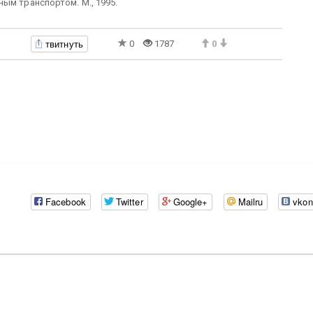
ым транспортом. М., 1995.
твитнуть
0
1787
0
Facebook
Twitter
Google+
Mailru
vkon