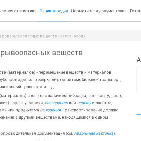
арная статистика
Энциклопедия
Нормативная документация
Гото
аровзрывоопасных веществ (материалов)
зрывоопасных веществ
А
тв (материалов)
- перемещение веществ и материалов
рубопроводы, конвейеры, лифты, автомобильный транспорт,
ационный транспорт и т. д.
атериалов) связано с наличием вибрации, толчков, ударов,
ции) тары и упаковки,
возгоранию
или
взрыву
вещества,
ами или
продуктами их
горения
. Транспортирование должно
ранении с другими веществами, находящимися в одном
сопроводительная документация (см.
Аварийная карточка
).