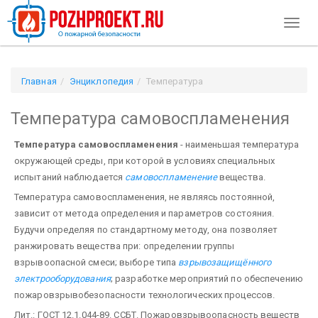
Toggl
naviga
Главная
Энциклопедия
Температура
самовоспламенения
Температура самовоспламенения
Температура самовоспламенения
- наименьшая температура
окружающей среды, при которой в условиях специальных
испытаний наблюдается
самовоспламенение
вещества.
Температура самовоспламенения, не являясь постоянной,
зависит от метода определения и параметров состояния.
Будучи определяя по стандартному методу, она позволяет
ранжировать вещества при: определении группы
взрывоопасной смеси; выборе типа
взрывозащищённого
электрооборудования
; разработке мероприятий по обеспечению
пожаровзрывобезопасности технологических процессов.
Лит.: ГОСТ 12.1.044-89. ССБТ. Пожаровзрывоопасность веществ