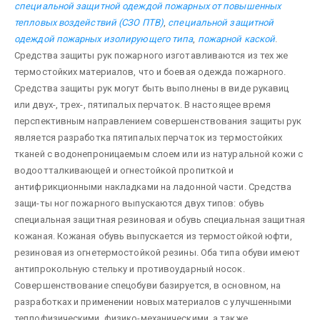
специальной защитной одеждой пожарных от повышенных
тепловых воздействий (СЗО ПТВ)
,
специальной защитной
одеждой пожарных изолирующего типа
,
пожарной каской
.
Средства защиты рук пожарного изготавливаются из тех же
термостойких материалов, что и боевая одежда пожарного.
Средства защиты рук могут быть выполнены в виде рукавиц
или двух-, трех-, пятипалых перчаток. В настоящее время
перспективным направлением совершенствования защиты рук
является разработка пятипалых перчаток из термостойких
тканей с водонепроницаемым слоем или из натуральной кожи с
водоотталкивающей и огнестойкой пропиткой и
антифрикционными накладками на ладонной части. Средства
защи-ты ног пожарного выпускаются двух типов: обувь
специальная защитная резиновая и обувь специальная защитная
кожаная. Кожаная обувь выпускается из термостойкой юфти,
резиновая из огнетермостойкой резины. Оба типа обуви имеют
антипрокольную стельку и противоударный носок.
Совершенствование спецобуви базируется, в основном, на
разработках и применении новых материалов с улучшенными
теплофизическими, физико-механическими, а также