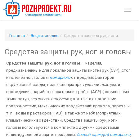
Toggl
naviga
Главная
Энциклопедия
Средства защиты рук, ног и
головы
Средства защиты рук, ног и головы
Средства защиты рук, ног и головы
— изделия,
предназначенные для локальной защиты кистей рук (СЗР), стоп
и голеней ног, головы
пожарного
от вредных факторов
окружающей среды, возникающих при
тушении пожаров
и
проведении аварийно-спасательных работ (АСР) (повышенных
температур,
теплового излучения
, контакта с нагретыми
поверхностями, механических воздействий: прокола, пореза, и
т. п., воды и растворов ПАВ), а также от неблагоприятных
климатических воздействий. Средства защиты рук, ног и
головы используются в комплекте с другими средствами
индивидуальной защиты пожарных:
боевой одеждой пожарного
,