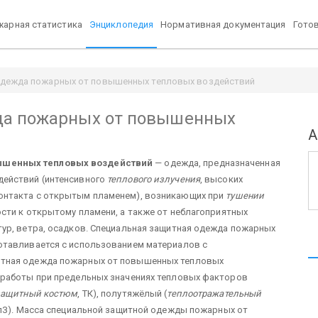
арная статистика
Энциклопедия
Нормативная документация
Гото
одежда пожарных от повышенных тепловых воздействий
да пожарных от повышенных
А
ышенных тепловых воздействий
— одежда, предназначенная
ействий (интенсивного
теплового излучения
, высоких
онтакта с открытым пламенем), возникающих при
тушении
сти к открытому пламени, а также от неблагоприятных
ур, ветра, осадков. Специальная защитная одежда пожарных
отавливается с использованием материалов с
итная одежда пожарных от повышенных тепловых
 работы при предельных значениях тепловых факторов
защитный костюм
, ТК), полутяжёлый (
теплоотражательный
 СлЗ). Масса специальной защитной одежды пожарных от