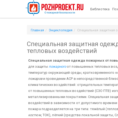
Библиотека
Пож
Главная
Энциклопедия
Специальная защитная 
Специальная защитная одеж
тепловых воздействий
Специальная защитная одежда пожарных от пов
для защиты
пожарного
от повышенных тепловых возд
температур окружающей среды, кратковременного к
пожаров
и проведении АСР в непосредственной близо
климатических воздействий: отрицательных температ
от повышенных тепловых воздействий (СЗО ПТВ) изг
металлизированными покрытиями. Специальная защ
воздействий в зависимости от допустимого времени
пожара подразделяется на три типа: тяжёлый (
тепло
костюм
, ТОК), лёгкий (средства локальной защиты,