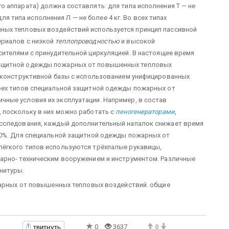
 аппарата) должна составлять: для типа исполнения Т — не
для типа исполнения Л — не более 4 кг. Во всех типах
ных тепловых воздействий используется принцип пассивной
ериалов с низкой
теплопроводностью
и высокой
ителями с принудительной циркуляцией. В настоящее время
ащитной одежды пожарных от повышенных тепловых
й конструктивной базы с использованием унифицированных
рех типов специальной защитной одежды пожарных от
ные условия их эксплуатации. Например, в состав
 поскольку в них можно работать с
пеногенераторами
,
исследования, каждый дополнительный напалок снижает время
20%. Для специальной защитной одежды пожарных от
ёгкого типов используются трёхпалые рукавицы,
арно- техническим вооружением и инструментом. Различные
нитуры.
жарных от повышенных тепловых воздействий. общие
твитнуть
0
3637
0