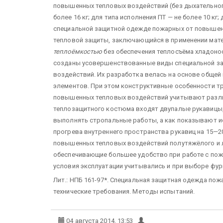
повышенных тепловых воздействий (без дыхательного
более 16 кг; для типа исполнения ПТ — не более 10 кг; 
специальной защитной одежде пожарных от повышен
тепловой защиты, заключающийся в применении мат
теплоёмкостью
без обеспечения теплосъёма хладонос
созданы усовершенствованные виды специальной з
воздействий. Их разработка велась на основе обще
элементов. При этом конструктивные особенности т
повышенных тепловых воздействий учитывают различ
теплозащитного костюма входят двупалые рукавицы,
выполнять стропальные работы, а как показывают 
прогрева внутреннего пространства рукавиц на 15—
повышенных тепловых воздействий полутяжёлого и л
обеспечивающие большее удобство при работе с пож
условия эксплуатации учитывались и при выборе фур
Лит.: НПБ 161-97*. Специальная защитная одежда по
технические требования. Методы испытаний.
04 августа 2014, 13:53