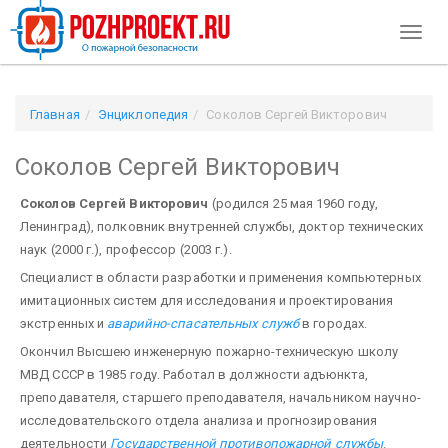
Toggl
naviga
Главная
Энциклопедия
Соколов Сергей Викторович
Соколов Сергей Викторович
Соколов Сергей Викторович
(родился 25 мая 1960 году,
Ленинград), полковник внутренней службы, доктор технических
наук (2000 г.), профессор (2003 г.).
Специалист в области разработки и применения компьютерных
имитационных систем для исследования и проектирования
экстренных и
аварийно-спасательных служб
в городах.
Окончил Высшею инженерную пожарно-техническую школу
МВД СССР в 1985 году. Работал в должности адъюнкта,
преподавателя, старшего преподавателя, начальником научно-
исследовательского отдела анализа и прогнозирования
деятельности
Государственной противопожарной службы
.