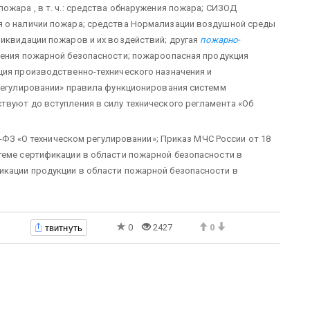
ожара , в т. ч.: средства обнаружения пожара; СИЗОД
я о наличии пожара; средства Нормализации воздушной среды
ликвидации пожаров и их воздействий; другая
пожарно-
чения пожарной безопасности; пожароопасная продукция
ция производственно-технического назначения и
 регулировании» правила функционирования системм
твуют до вступления в силу технического регламента «Об
84-ФЗ «О техническом регулировании»; Приказ МЧС России от 18
теме сертификации в области пожарной безопасности в
икации продукции в области пожарной безопасности в
твитнуть
0
2427
0