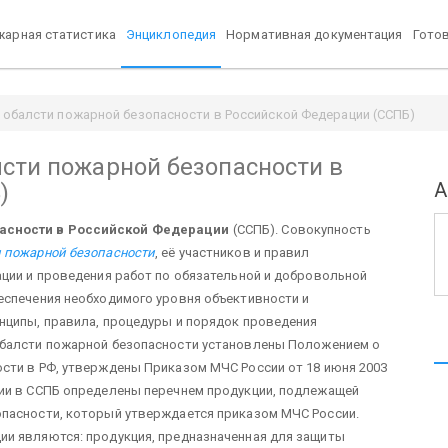
арная статистика
Энциклопедия
Нормативная документация
Гото
 обалсти пожарной безопасности в Российской Федерации (ССПБ)
сти пожарной безопасности в
А
)
пасности в Российской Федерации
(ССПБ). Совокупность
и пожарной безопасности
, её участников и правил
ации и проведения работ по обязательной и добровольной
еспечения необходимого уровня объективности и
нципы, правила, процедуры и порядок проведения
обалсти пожарной безопасности установлены Положением о
сти в РФ, утверждены Приказом МЧС России от 18 июня 200З
ции в ССПБ определены перечнем продукции, подлежащей
опасности, который утверждается приказом МЧС России.
ии являются: продукция, предназначенная для защиты