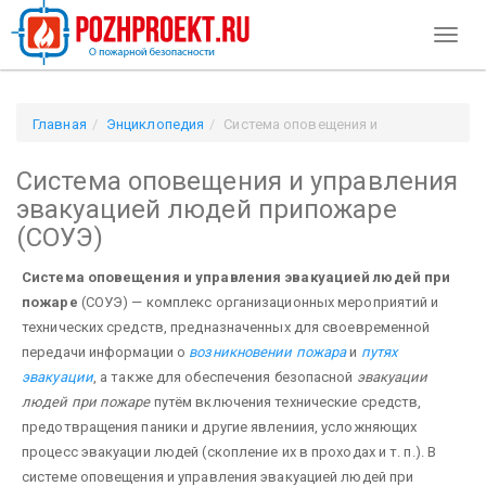
Toggl
naviga
Главная
Энциклопедия
Система оповещения и
управления эвакуацией людей припожаре (СОУЭ)
Система оповещения и управления
эвакуацией людей припожаре
(СОУЭ)
Система оповещения и управления эвакуацией людей при
пожаре
(СОУЭ) — комплекс организационных мероприятий и
технических средств, предназначенных для своевременной
передачи информации о
возникновении пожара
и
путях
эвакуации
, а также для обеспечения безопасной
эвакуации
людей при пожаре
путём включения технические средств,
предотвращения паники и другие явлениия, усложняющих
процесс эвакуации людей (скопление их в проходах и т. п.). В
системе оповещения и управления эвакуацией людей при