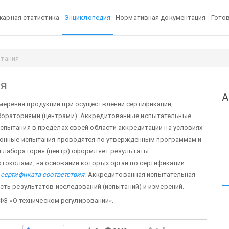
арная статистика
Энциклопедия
Нормативная документация
Гото
ытания
я
А
змерения продукции при осуществлении сертификации,
ораториями (центрами). Аккредитованные испытательные
пытания в пределах своей области аккредитации на условиях
ионные испытания проводятся по утвержденным программам и
 лаборатория (центр) оформляет результаты
околами, на основании которых орган по сертификации
е
сертификата соответствия
. Аккредитованная испытательная
сть результатов исследований (испытаний) и измерений.
-ФЗ «О техническом регулировании».