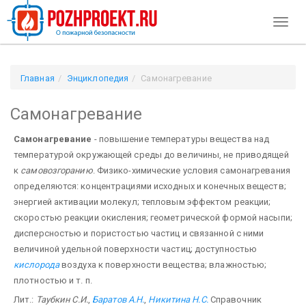
Toggl
naviga
Главная
Энциклопедия
Самонагревание
Самонагревание
Самонагревание
- повышение температуры вещества над
температурой окружающей среды до величины, не приводящей
к
самовозгоранию
. Физико-химические условия самонагревания
определяются: концентрациями исходных и конечных веществ;
энергией активации молекул; тепловым эффектом реакции;
скоростью реакции окисления; геометрической формой насыпи;
дисперсностью и пористостью частиц и связанной с ними
величиной удельной поверхности частиц; доступностью
кислорода
воздуха к поверхности вещества; влажностью;
плотностью и т. п.
Лит.:
Таубкин С.И.
,
Баратов А.Н.
,
Никитина Н.С.
Справочник