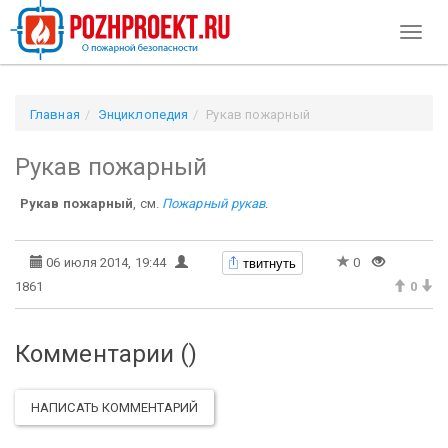
Toggl
naviga
Главная
Энциклопедия
Рукав пожарный
Рукав пожарный
Рукав пожарный
, см.
Пожарный рукав
.
твитнуть
06 июля 2014, 19:44
0
1861
0
Комментарии (
)
НАПИСАТЬ КОММЕНТАРИЙ