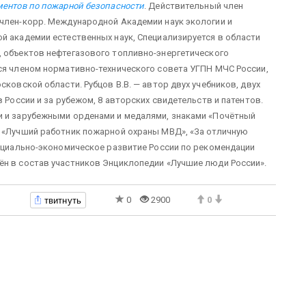
ентов по пожарной безопасности
. Действительный член
 член-корр. Международной Академии наук экологии и
й академии естественных наук, Специализируется в области
, объектов нефтегазового топливно-энергетического
ся членом нормативно-технического совета УГПН МЧС России,
сковской области. Рубцов В.В. — автор двух учебников, двух
 России и за рубежом, 8 авторских свидетельств и патентов.
и и зарубежными орденами и медалями, знаками «Почётный
, «Лучший работник пожарной охраны МВД», «За отличную
социально-экономическое развитие России по рекомендации
ён в состав участников Энциклопедии «Лучшие люди России».
твитнуть
0
2900
0