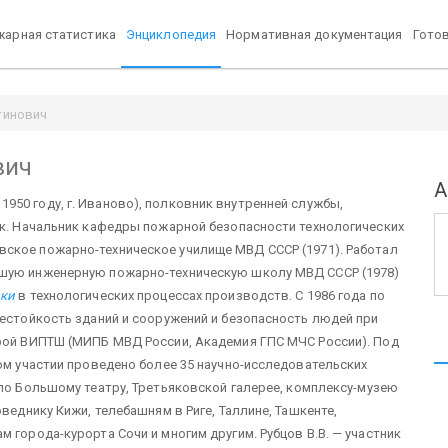
арная статистика
Энциклопедия
Нормативная документация
Гото
тинович
вич
А
1950 году, г. Иваново), полковник внутренней службы,
ик. Начальник кафедры пожарной безопасности технологических
вское пожарно-техническое училище МВД СССР (1971). Работал
сшую инженерную пожарно-техническую школу МВД СССР (1978)
ики
в технологических процессах производств. С 1986 года по
нестойкость зданий и сооружений и безопасность людей при
дрой ВИПТШ (МИПБ МВД России, Академия ГПС МЧС России). Под
ном участии проведено более 35 научно-исследовательских
 по Большому театру, Третьяковской галерее, комплексу-музею
веднику Кижи, телебашням в Риге, Таллине, Ташкенте,
 города-курорта Сочи и многим другим. Рубцов В.В. — участник