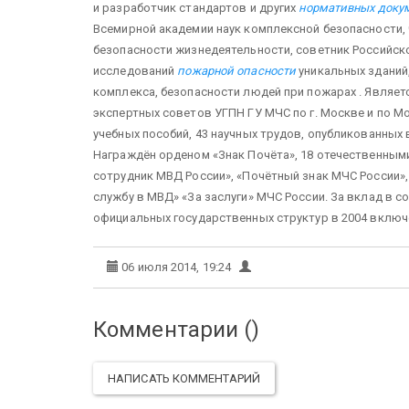
и разработчик стандартов и других
нормативных докум
Всемирной академии наук комплексной безопасности,
безопасности жизнедеятельности, советник Российско
исследований
пожарной опасности
уникальных зданий
комплекса, безопасности людей при пожарах . Являет
экспертных советов УГПН ГУ МЧС по г. Москве и по Мо
учебных пособий, 43 научных трудов, опубликованных в
Награждён орденом «Знак Почёта», 18 отечественным
сотрудник МВД России», «Почётный знак МЧС России»
службу в МВД» «За заслуги» МЧС России. За вклад в 
официальных государственных структур в 2004 включ
06 июля 2014, 19:24
Комментарии (
)
НАПИСАТЬ КОММЕНТАРИЙ