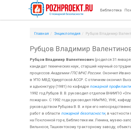
Библиотека
Пож
Главная
Энциклопедия
Рубцов Владимир Вален
Рубцов Владимир Валентино
Рубцов Владимир Валентинович
(родился 31 января 
кандидат технических наук, старший научный сотрудн
процессов
Академии ГПС МЧС России
. Окончил Ивано
в УПО МВД Удмуртской АССР. С отличием окончил Вы
и адъюнктуру (1981) по кафедре
пожарной профилакт
1992 год Рубцов В. В. руководил отделом ВНИИПО «Ог
пожарах». С 1992 года руководил НИиРИО, УНК, кафе
руководством Рубцова В. В. и при его непосредствен
работ в области
пожарной безопасности
, в частности
на Поклонной горе, Библиотеке им. Ленина, музею-запо
Вильнюсе, Ташкентскому тракторному заводу, объектам