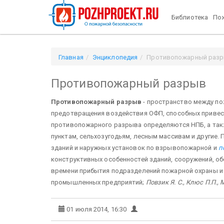
Библиотека
Пож
Главная
Энциклопедия
Противопожарный раз
Противопожарный разрыв
Противопожарный разрыв
- пространство между по
предотвращения воздействия ОФП, способных привес
противопожарного разрыва определяются НПБ, а так
пунктам, сельхозугодьям, лесным массивам и другие.
зданий и наружных установок по взрывопожарной и
п
конструктивных особенностей зданий, сооружений, об
времени прибытия подразделений пожарной охраны и др
промышленных предприятий;
Повзик Я. С., Клюс П.П.,
01 июля 2014, 16:30