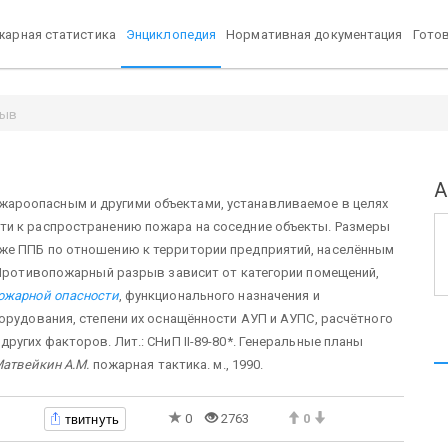
арная статистика
Энциклопедия
Нормативная документация
Гото
рыв
А
жароопасным и другими объектами, устанавливаемое в целях
ти к распространению пожара на соседние объекты. Размеры
же ППБ по отношению к территории предприятий, населённым
 Противопожарный разрыв зависит от категории помещений,
ожарной опасности
, функционального назначения и
орудования, степени их оснащённости АУП и АУПС, расчётного
угих факторов. Лит.: СНиП II-89-80*. Генеральные планы
 Матвейкин А.М.
пожарная тактика. м., 1990.
твитнуть
0
2763
0