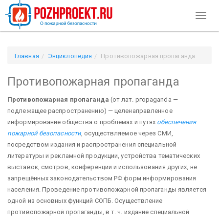
Toggl
naviga
Главная
Энциклопедия
Противопожарная пропаганда
Противопожарная пропаганда
Противопожарная пропаганда
(от лат. ргораganda —
подлежащее распространению) — целенаправленное
информирование общества о проблемах и путях
обеспечения
пожарной безопасности
, осуществляемое через СМИ,
посредством издания и распространения специальной
литературы и рекламной продукции, устройства тематических
выставок, смотров, конференций и использования других, не
запрещённых законодательством РФ форм информирования
населения. Проведение противопожарной пропаганды является
одной из основных функций СОПБ. Осуществление
противопожарной пропаганды, в т. ч. издание специальной