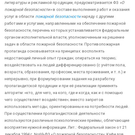
литературы и рекламной продукции, предусматривается ФЗ
«О
пожарной безопасности»
в составе выполнения работ и оказания
услуг в области
пожарной безопасности
наряду с другими
работами и услугами, направленными на обеспечение пожарной
безопасности, перечень которых устанавливается федеральным
органом исполнительной власти, уполномоченным на решение
задач в области пожарной безопасности. Противопожарная
пропаганда основывается на принципах: восполнять
недостающий личный опыт граждан; опираться на теорию;
воздействовать на людей дифференцированно (с учётом пола,
возраста, образования, профессии, места проживания, и т. п.) и
непрерывно; при формулировании задания на разработку
пропагандитской продукции и при её реализации применять
алгоритм: «кто, для чего, на кого, где и когда, как и с помощью
чего осуществляет воздействие»; вместо запретов
использовать методы, ориентированные на потребности людей.
При осуществлении пропагандистской деятельности
используются различные психологические приёмы, облегчающие
восприятие нужной информации. Лит.: Федеральный закон от 21
декабря 1994 г. No69-ФЗ «О пожарной безопасности»; Кафидов