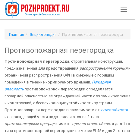
Toggl
naviga
Главная
Энциклопедия
Противопожарная перегородка
Противопожарная перегородка
Противопожарная перегородка
, строительная конструкция,
предназначенная для предотвращения
распространения горения
и
ограничения распространения ОФП в смежные с горящим
помещения в течение нормируемого времени.
Пожарная
опасность
противопожарной перегородки определяется
пожарной опасностью её ограждающей части с узлами крепления
и конструкций, обеспечивающих устойчивость преграды.
Противопожарная перегородка в зависимости от
огнестойкости
их ограждающей части подразделяются на 2 типа
противопожарных преград
и имеют
предел огнестойкости
для 1-го
типа противопожарной перегородки не менее ЕI 45 и для 2-го типа