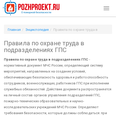
Toggl
naviga
Главная
Энциклопедия
Правила по охране труда в
подразделениях ГПС
Правила по охране труда в
подразделениях ГПС
Правила по охране труда в подразделениях ГПС
-
нормативный документ МЧС России, определяющий систему
мероприятий, направленных на создание условий,
обеспечивающих безопасность здоровья и работоспособность
сотрудников, военнослужащих, работников ГПС при исполнении
служебных обязанностей. Действие документа распространяется
на личный состав органов управления подразделений ГПС,
пожарно-технических образовательных и научно-
исследовательских учреждений МЧС России. Определяют
требования безопасности, которые должны соблюдаться: при