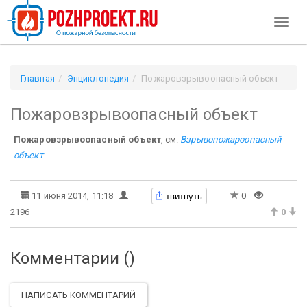
Toggl
naviga
Главная
Энциклопедия
Пожаровзрывоопасный объект
Пожаровзрывоопасный объект
Пожаровзрывоопасный объект
, см.
Взрывопожароопасный
объект
.
твитнуть
11 июня 2014, 11:18
0
2196
0
Комментарии (
)
НАПИСАТЬ КОММЕНТАРИЙ