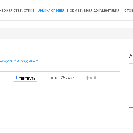
арная статистика
Энциклопедия
Нормативная документация
Гото
А
ожарный инструмент
.
твитнуть
0
2407
0