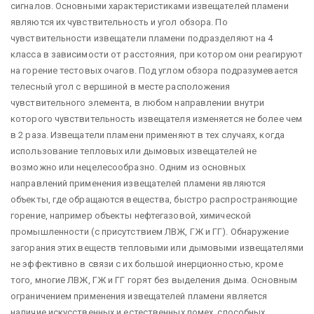
сигналов. Основными характеристиками извещателей пламени
являются их чувствительность и угол обзора. По
чувствительности извещатели пламени подразделяют на 4
класса в зависимости от расстояния, при котором они реагируют
на горение тестовых очагов. Под углом обзора подразумевается
телесный угол с вершиной в месте расположения
чувствительного элемента, в любом направлении внутри
которого чувствительность извещателя изменяется не более чем
в 2 раза. Извещатели пламени применяют в тех случаях, когда
использование тепловых или дымовых извещателей не
возможно или нецелесообразно. Одним из основных
направлений применения извещателей пламени являются
объекты, где обращаются вещества, быстро распространяющие
горение, например объекты нефтегазовой, химической
промышленности (с присутствием ЛВЖ, ГЖ и ГГ). Обнаружение
загорания этих веществ тепловыми или дымовыми извещателями
не эффективно в связи с их большой инерционностью, кроме
того, многие ЛВЖ, ГЖ и ГГ горят без выделения дыма. Основным
ограничением применения извещателей пламени является
наличие искусственных и естественных помех, способных