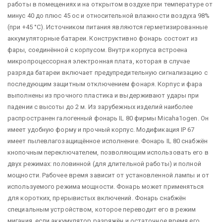
работы в помещениях и на открытом воздухе при температуре от
минус 40 до плюс 45 ос и относительной влажности воздуха 98%
(при +45 °С). Источником питания являются герметизированные
аккумуляторные батареи. Конструктивно фонарь состоит из
фары, соединённой с корпусом. Внутри корпуса встроена
микропроцессорная электронная плата, которая в случае
разряда батареи включает предупредительную сигнализацию с
последующим защитным отключением фонаря. Корпус и фара
выполнены из прочного пластика и выдерживают удары при
падении с высоты до 2 м. Из зарубежных изделий наиболее
распространен галогенный фонарь IL 80 фирмы Мiсаhа1оgеn. Он
имеет удобную форму и прочный корпус. Модификация IР 67
имеет пылевлагозащищённое исполнение. Фонарь IL 80 снабжён
кнопочным переключателем, позволяющим использовать его в
двух режимах: половинной (для длительной работы) и полной
мощности. Рабочее время зависит от установленной лампы и от
используемого режима мощности. Фонарь может применяться
для коротких, прерывистых включений. Фонарь снабжён
специальным устройством, которое переводит его в режим
мигания, если аккумулятор разряжён и остаточное время его