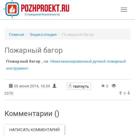
Toggl
naviga
Главная
Энциклопедия
Пожарный багор
Пожарный багор
Пожарный багор
, см.
Немеханизированный ручной пожарный
инструмент
.
твитнуть
03 июня 2014, 16:54
0
2370
0
Комментарии (
)
НАПИСАТЬ КОММЕНТАРИЙ