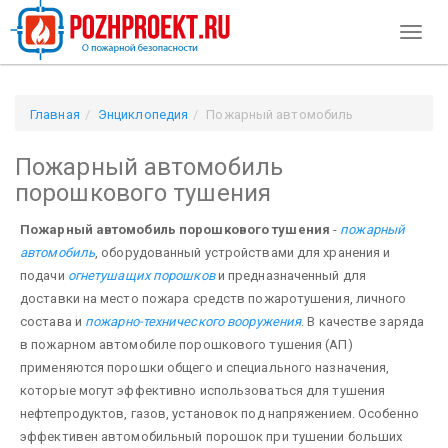
Toggl
naviga
Главная
Энциклопедия
Пожарный автомобиль
порошкового тушения
Пожарный автомобиль
порошкового тушения
Пожарный автомобиль порошкового тушения
-
пожарный
автомобиль
, оборудованный устройствами для хранения и
подачи
огнетушащих порошков
и предназначенный для
доставки на место пожара средств пожаротушения, личного
состава и
пожарно-технического вооружения
. В качестве заряда
в пожарном автомобиле порошкового тушения (АП)
применяются порошки общего и специального назначения,
которые могут эффективно использоваться для тушения
нефтепродуктов, газов, установок под напряжением. Особенно
эффективен автомобильный порошок при тушении больших