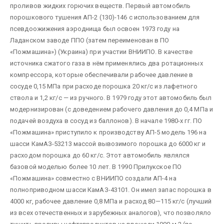
проливов жидких горючих веществ. Первый автомобиль
порошкового тушения АП-2 (130)-146 с использованием для
псевдоожижения аэроднища был освоен 1973 году на
Ладанском заводе ППО (затем переименован в ПО
«Пожмашина») (Украина) при участии ВНИИПО. В качестве
источника сжатого газа в нём применялись два ротационных
компрессора, которые обеспечивали рабочее давление в
сосуде 0,15 МПа при расходе порошка 20 кг/с из лафетного
ствола и 1,2 кг/с — из ручного. В 1979 году этот автомобиль был
модернизирован (с доведением рабочего давления до 0,4 МПа и
подачей воздуха в сосуд из баллонов). В начале 1980-х гг. ПО
«Пожмашина» приступило к производству АП-5 модель 196 на
шасси КамАЗ-53213 массой вывозимого порошка до 6000 кг и
расходом порошка до 60 кг/с. Этот автомобиль являлся
базовой моделью более 10 лет. В 1990 Прилукское ПО
«Пожмашина» совместно с ВНИИПО создали АП-4 на
полноприводном шасси КамАЗ-43101. Он имел запас порошка в
4000 кг, рабочее давление 0,8 МПа и расход 80—115 кг/с (лучший
из всех отечественных и зарубежных аналогов), что позволяло