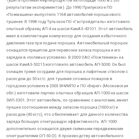
тушить проливы нефтепродуктов на площади 1000 м 2 (по
результатам экспериментов). До 1990 Прилукское ПО
«Пожмашина» выпустило 1168 автомобилей порошкового
тушения. В 1998 году Тульское ПО «Гастройдеталь» изготовило
опытный образец АП-4 на шасси КамАЗ-431О1. Этот автомобиль
имел в комплектации компрессор для создания избыточного
давления газа при подаче порошка. Автомобильный порошок
оснащался прицепом для перевозки запаса порошка и его
зарядки в «полевых условиях». В 2000 ОАО «Пожтехника» на
шасси КамАЗ-53215 изготовило автомобиль АП-5000. Он был
оснащён тремя сосудами для порошка и лафетным стволом с
расходом до 50 кг/с. для тушения сложных пожаров в
городских условиях в 2003 ВНИИПО и ПО «Берег» (Московская
обл.) изготовили партию опытных образцов АП-1000 на шасси
ЗИЛ-5301. Этот автомобиль, по сравнению с аналогами, имеет
лучшее соотношение между запасом порошка (1000 кг) и
расходом (40 кг/с), что обеспечивает для данного количества
заряда большую огнетушащую эффективность. АП-1000
дополнительно оснащался двумя съёмными передвижными
огнетушителями ОП-50 (3). К производству автомобильного