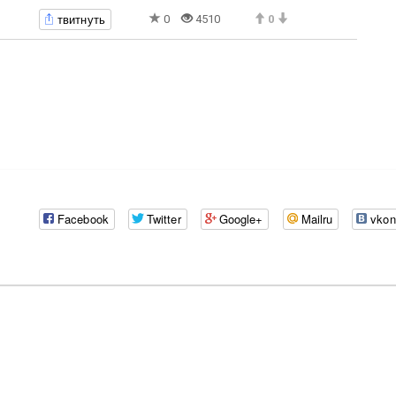
твитнуть
0
4510
0
Facebook
Twitter
Google+
Mailru
vkon