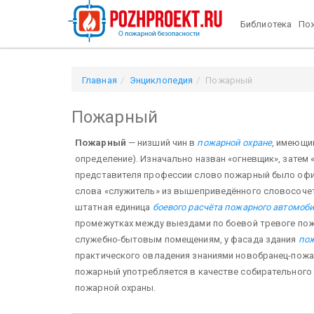
Библиотека
Пож
Главная
Энциклопедия
Пожарный
Пожарный
Пожарный
— низший чин в
пожарной охране
, имеющи
определение). Изначально назван «огневщик», затем
представителя профессии слово пожарный было офиц
слова «служитель» из вышеприведённого словосоче
штатная единица
боевого расчёта пожарного автомоб
промежутках между выездами по боевой тревоге пож
служебно-бытовым помещениям, у фасада здания
пож
практического овладения знаниями новобранец-пожа
пожарный употребляется в качестве собирательного
пожарной охраны.