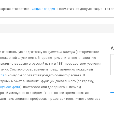
арная статистика
Энциклопедия
Нормативная документация
Гото
А
й специальную подготовку по
тушению пожара
(историческое
 «пожарный служитель». Впервые применительно к названию
иально введено в русский язык в 1881 посредством усечения
тания. Согласно современным представлениям пожарный
иля
с номером соответствующего боевого расчёта. В
арный может выполнять функции дневального (по гаражу,
арного депо
), постового или дозорного. В период
рный именуется стажёром. В настоящее время понятие
 для наименования профессии представителя личного состава