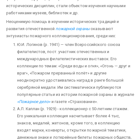
исторических дисциплин, стали объектом изучения научными
работниками музеев, библиотек и др.
Неоценимую помощь в изучении исторических традиций и
развития отечественной
пожарной охраны
оказывают
энтузиасты пожарного коллекционирования, среди них:
Ю.И. Логинов (р. 1941) — член Всероссийского союза
филателистов, пост. участник отечественных и
международных филателистических выставок. Его
коллекции по темам: «Среди воды и огня», «Огонь — друг и
враг», «Пожаром прерванный полёт» и другие
неоднократно удостаивались наград в ранге большой
серебряной медали. Им систематически публикуются
популярные статьи из истории пожарной охраны в журнале
«Пожарное дело»
и газете «Страхование».
А.Л. Каплан (р. 1929) - коллекционер с 50-летним стажем.
Его уникальная коллекция насчитывает более 4 тыс,
знаков, медалей, жетонов, кроме того, в коллекцию
входят марки, конверты, открытки пожарной тематики,
денежные знаки и лотерейные билеты пожарных обществ,