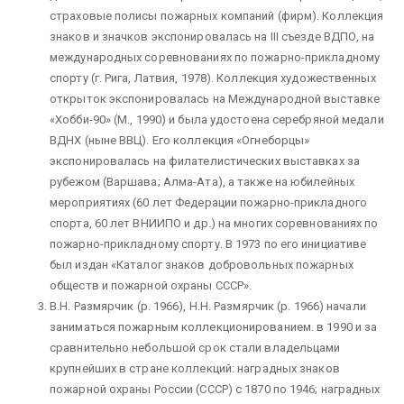
страховые полисы пожарных компаний (фирм). Коллекция
знаков и значков экспонировалась на III съезде ВДПО, на
международных соревнованиях по пожарно-прикладному
спорту (г. Рига, Латвия, 1978). Коллекция художественных
открыток экспонировалась на Международной выставке
«Хобби-90» (М., 1990) и была удостоена серебряной медали
ВДНХ (ныне ВВЦ). Его коллекция «Огнеборцы»
экспонировалась на филателистических выставках за
рубежом (Варшава; Алма-Ата), а также на юбилейных
мероприятиях (60 лет Федерации пожарно-прикладного
спорта, 60 лет ВНИИПО и др.) на многих соревнованиях по
пожарно-прикладному спорту. В 1973 по его инициативе
был издан «Каталог знаков добровольных пожарных
обществ и пожарной охраны СССР».
В.Н. Размярчик (р. 1966), Н.Н. Размярчик (р. 1966) начали
заниматься пожарным коллекционированием. в 1990 и за
сравнительно небольшой срок стали владельцами
крупнейших в стране коллекций: наградных знаков
пожарной охраны России (СССР) с 1870 по 1946; наградных