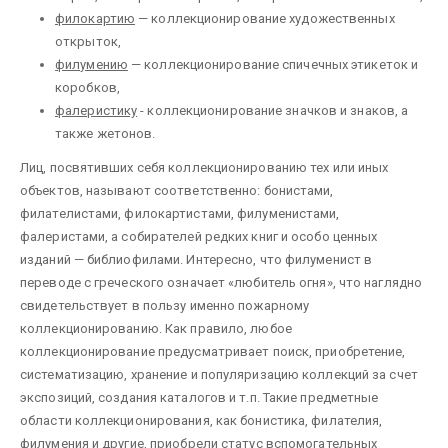
филокартию
— коллекционирование художественных
открыток,
филумению
— коллекционирование спичечных этикеток и
коробков,
фалеристику
- коллекционирование значков и знаков, а
также жетонов.
Лиц, посвятивших себя коллекционированию тех или иных
объектов, называют соответственно: бонистами,
филателистами, филокартистами, филуменистами,
фалеристами, а собирателей редких книг и особо ценных
изданий — библиофилами. Интересно, что филуменист в
переводе с греческого означает «любитель огня», что наглядно
свидетельствует в пользу именно пожарному
коллекционированию. Как правило, любое
коллекционирование предусматривает поиск, приобретение,
систематизацию, хранение и популяризацию коллекций за счет
экспозиций, создания каталогов и т.п. Такие предметные
области коллекционирования, как бонистика, филателия,
филумения и другие, приобрели статус вспомогательных